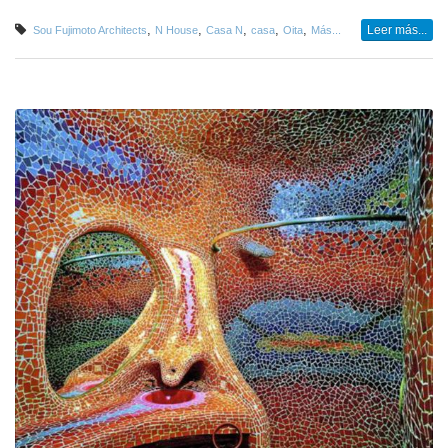
,
,
,
,
,
Leer más...
Sou Fujimoto Architects
N House
Casa N
casa
Oita
Más...