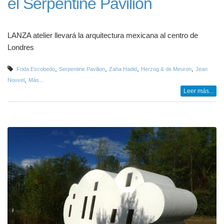
el Serpentine Pavilion
LANZA atelier llevará la arquitectura mexicana al centro de
Londres
,
,
,
,
Frida Escobedo
Serpentine Pavilion
Zaha Hadid
Herzog & de Meuron
Jean
,
Nouvel
Más...
Leer más...