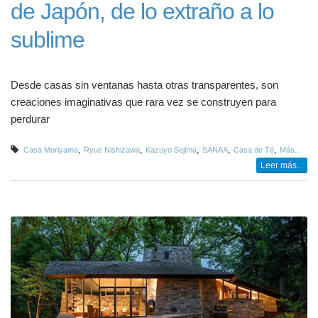
de Japón, de lo extraño a lo
sublime
Desde casas sin ventanas hasta otras transparentes, son
creaciones imaginativas que rara vez se construyen para
perdurar
,
,
,
,
,
Casa Moriyama
Ryue Nishizawa
Kazuyo Sejima
SANAA
Casa de Té
Más...
Leer más...