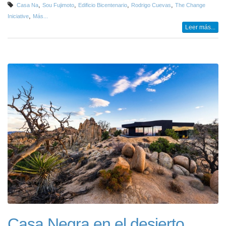
,
,
,
,
Casa Na
Sou Fujimoto
Edificio Bicentenario
Rodrigo Cuevas
The Change
,
Iniciative
Más...
Leer más...
Casa Negra en el desierto