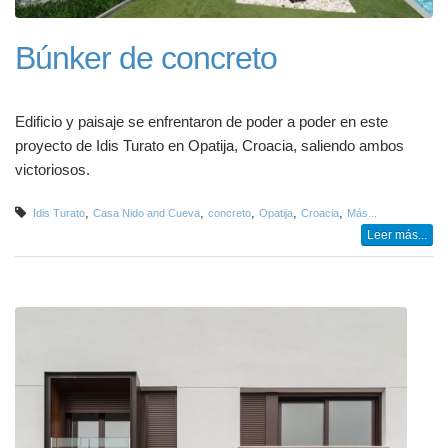
Búnker de concreto
Edificio y paisaje se enfrentaron de poder a poder en este
proyecto de Idis Turato en Opatija, Croacia, saliendo ambos
victoriosos.
,
,
,
,
,
Idis Turato
Casa Nido and Cueva
concreto
Opatija
Croacia
Más...
Leer más...