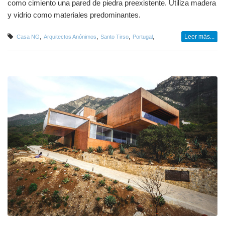
como cimiento una pared de piedra preexistente. Utiliza madera
y vidrio como materiales predominantes.
,
,
,
,
Leer más...
Casa NG
Arquitectos Anónimos
Santo Tirso
Portugal