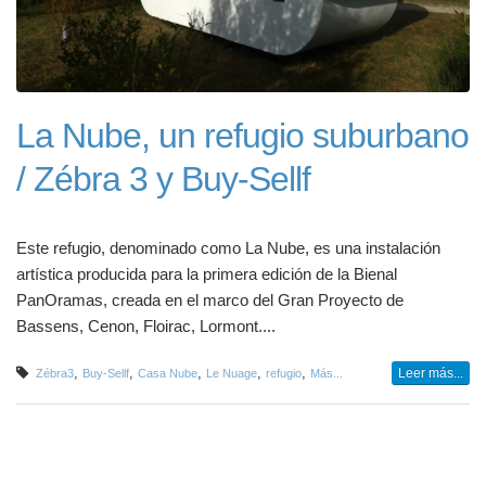
La Nube, un refugio suburbano
/ Zébra 3 y Buy-Sellf
Este refugio, denominado como La Nube, es una instalación
artística producida para la primera edición de la Bienal
PanOramas, creada en el marco del Gran Proyecto de
Bassens, Cenon, Floirac, Lormont....
,
,
,
,
,
Leer más...
Zébra3
Buy-Sellf
Casa Nube
Le Nuage
refugio
Más...