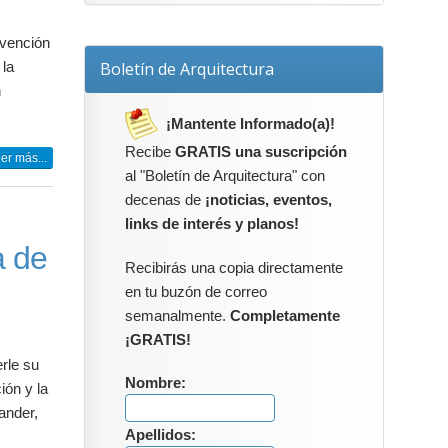
rvención
Boletín de Arquitectura
 la
n
¡Mantente Informado(a)!
Recibe
GRATIS una suscripción
er más...
al "Boletín de Arquitectura" con
decenas de
¡noticias, eventos,
links de interés y planos!
a de
Recibirás una copia directamente
en tu buzón de correo
semanalmente.
Completamente
¡GRATIS!
rle su
Nombre:
ión y la
ander,
Apellidos: