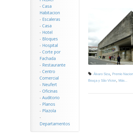
-
Casa
Habitacion
-
Escaleras
-
Casa
-
Hotel
-
Bloques
-
Hospital
-
Corte por
Fachada
-
Restaurante
-
Centro
,
Álvaro Siza
Premio Nacion
Comercial
,
Bouça y São Víctor
Más...
-
Neufert
-
Oficinas
-
Auditorio
-
Planos
-
Plazola
-
Departamentos