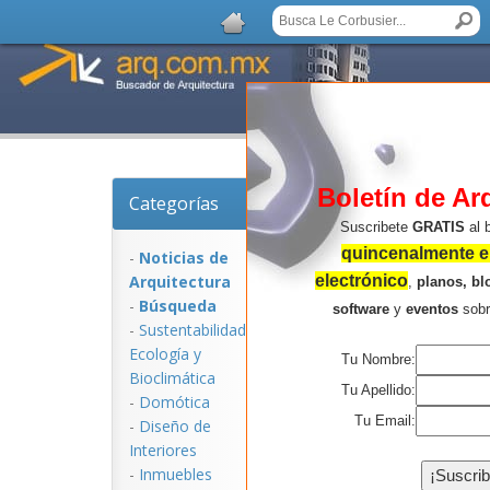
Boletín de Ar
Categorías
Noticias de Arquitec
Suscribete
GRATIS
al 
quincenalmente en
-
Noticias de
Arquitectura
electrónico
,
planos, bl
-
Búsqueda
software
y
eventos
sob
-
Sustentabilidad,
Ecologí­a y
Tu Nombre:
Bioclimática
Tu Apellido:
-
Domótica
Tu Email:
-
Diseño de
Interiores
NOTICIAS:
-
Inmuebles