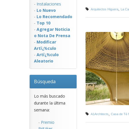
-
Instalaciones
,
-
Lo Nuevo
Arquitectos Higuera
La Ca
-
Lo Recomendado
-
Top 10
-
Agregar Noticia
o Nota De Prensa
-
Modificar
Artï¿½culo
-
Artï¿½culo
Aleatorio
Búsqueda
Lo más buscado
durante la última
semana:
,
A1Architects
Casa de Té 
-
Premio
Pritzker