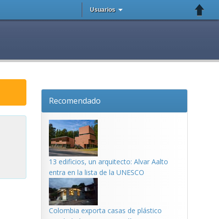
Usuarios
Recomendado
13 edificios, un arquitecto: Alvar Aalto
entra en la lista de la UNESCO
Colombia exporta casas de plástico