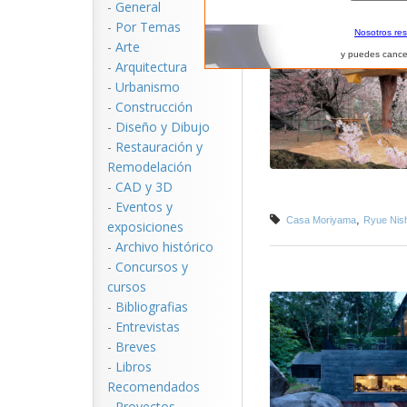
-
General
-
Por Temas
Nosotros re
-
Arte
y puedes cance
-
Arquitectura
-
Urbanismo
-
Construcción
-
Diseño y Dibujo
-
Restauración y
Remodelación
-
CAD y 3D
-
Eventos y
,
Casa Moriyama
Ryue Nis
exposiciones
-
Archivo histórico
-
Concursos y
cursos
-
Bibliografias
-
Entrevistas
-
Breves
-
Libros
Recomendados
-
Proyectos