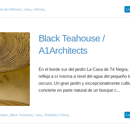
,
,
,
Le
sa de teléfonos
casa
reforma
Black Teahouse /
A1Architects
En el borde sur del jardín La Casa de Té Negra,
refleja a sí misma a nivel del agua del pequeño 
oscuro. Un gran jardín y excepcionalmente cult
convierte en parte natural de un bosque c...
,
,
,
,
Le
Negro
Black Teahouse
casa
República Checa