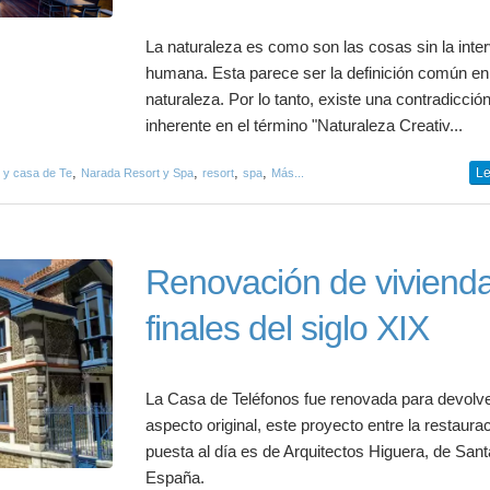
La naturaleza es como son las cosas sin la inte
humana. Esta parece ser la definición común en
naturaleza. Por lo tanto, existe una contradicció
inherente en el término "Naturaleza Creativ...
,
,
,
,
Le
 y casa de Te
Narada Resort y Spa
resort
spa
Más...
Renovación de viviend
finales del siglo XIX
La Casa de Teléfonos fue renovada para devolve
aspecto original, este proyecto entre la restaurac
puesta al día es de Arquitectos Higuera, de Sant
España.