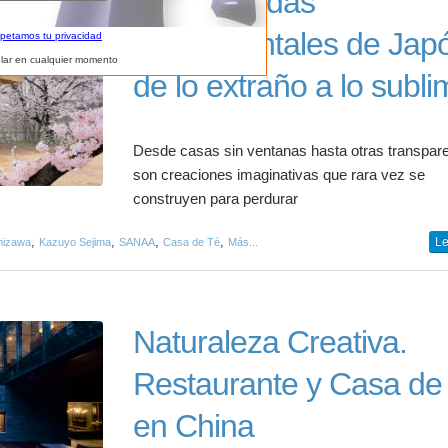
Las viviendas
experimentales de Jap
spetamos tu privacidad
lar en cualquier momento
de lo extraño a lo subl
Desde casas sin ventanas hasta otras transpare
son creaciones imaginativas que rara vez se
construyen para perdurar
,
,
,
,
Le
hizawa
Kazuyo Sejima
SANAA
Casa de Té
Más...
Naturaleza Creativa.
Restaurante y Casa de
en China