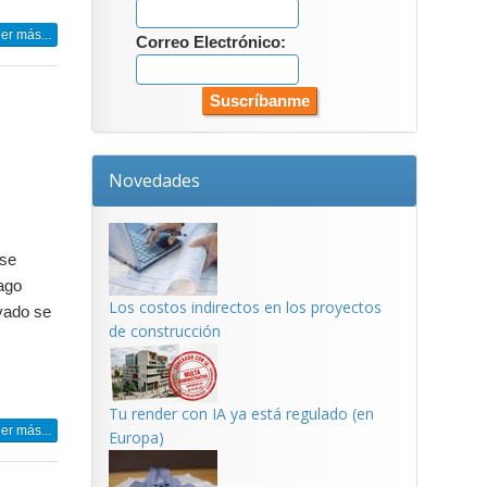
er más...
Correo Electrónico:
Novedades
 se
lago
Los costos indirectos en los proyectos
ivado se
de construcción
Tu render con IA ya está regulado (en
er más...
Europa)