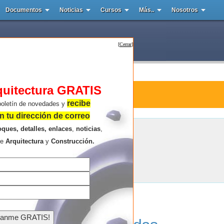
Documentos
Noticias
Cursos
Más..
Nosotros
[
Cerrar
]
quitectura GRATIS
tura : Casa de Te
recibe
boletín de novedades y
 tu dirección de correo
oques, detalles, enlaces
,
noticias
,
Casa de Te
re
Arquitectura
y
Construcción.
Resultados de la búsqueda .