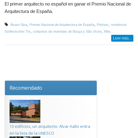
El primer arquitecto no español en ganar el Premio Nacional de
Arquitectura de España.
,
,
,
Álvaro Siza
Premio Nacional de Arquitectura de España
Pritzker
residencia
,
,
Schlesisches Tor
conjuntos de viviendas de Bouça y São Víctor
Más...
Leer más...
Recomendado
13 edificios, un arquitecto: Alvar Aalto entra
en la lista de la UNESCO