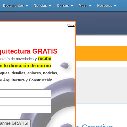
Documentos
Noticias
Cursos
Más..
Nosotros
[
Cerrar
]
quitectura GRATIS
tura : Verse Design
recibe
boletín de novedades y
 tu dirección de correo
oques, detalles, enlaces
,
noticias
,
Verse Design
re
Arquitectura
y
Construcción.
Resultados de la búsqueda .