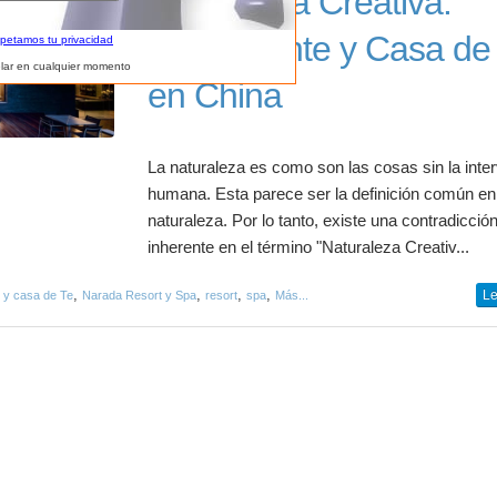
Naturaleza Creativa.
Restaurante y Casa de
spetamos tu privacidad
lar en cualquier momento
en China
La naturaleza es como son las cosas sin la inte
humana. Esta parece ser la definición común en
naturaleza. Por lo tanto, existe una contradicció
inherente en el término "Naturaleza Creativ...
,
,
,
,
Le
 y casa de Te
Narada Resort y Spa
resort
spa
Más...