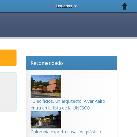
Usuarios
Recomendado
13 edificios, un arquitecto: Alvar Aalto
entra en la lista de la UNESCO
Colombia exporta casas de plástico