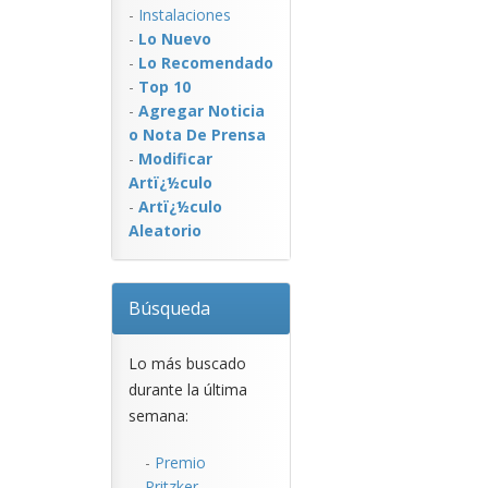
-
Instalaciones
-
Lo Nuevo
-
Lo Recomendado
-
Top 10
-
Agregar Noticia
o Nota De Prensa
-
Modificar
Artï¿½culo
-
Artï¿½culo
Aleatorio
Búsqueda
Lo más buscado
durante la última
semana:
-
Premio
Pritzker