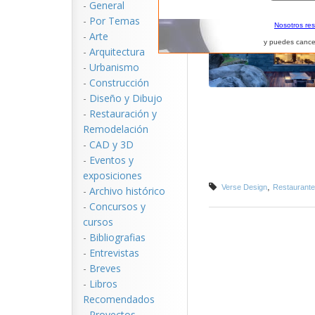
-
General
-
Por Temas
Nosotros re
-
Arte
y puedes cance
-
Arquitectura
-
Urbanismo
-
Construcción
-
Diseño y Dibujo
-
Restauración y
Remodelación
-
CAD y 3D
-
Eventos y
exposiciones
,
Verse Design
Restaurante
-
Archivo histórico
-
Concursos y
cursos
-
Bibliografias
-
Entrevistas
-
Breves
-
Libros
Recomendados
-
Proyectos