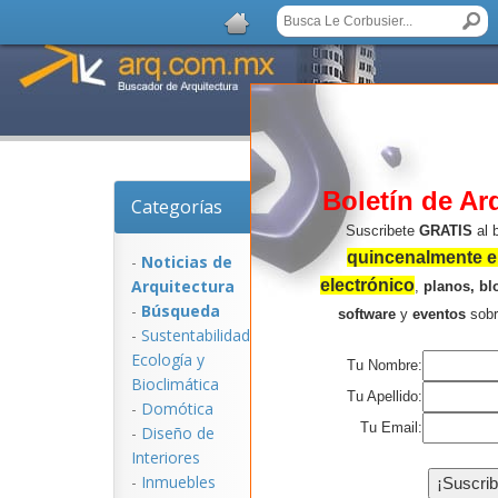
Boletín de Ar
Categorías
Noticias de Arquitec
Suscribete
GRATIS
al 
quincenalmente en
-
Noticias de
Arquitectura
electrónico
,
planos, bl
-
Búsqueda
software
y
eventos
sob
-
Sustentabilidad,
Ecologí­a y
Tu Nombre:
Bioclimática
Tu Apellido:
-
Domótica
Tu Email:
-
Diseño de
Interiores
NOTICIAS:
-
Inmuebles