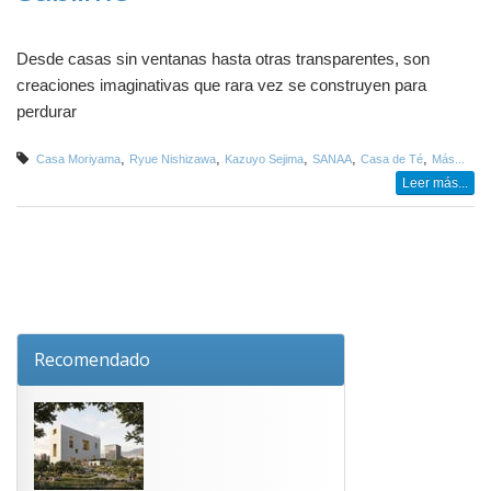
Desde casas sin ventanas hasta otras transparentes, son
creaciones imaginativas que rara vez se construyen para
perdurar
,
,
,
,
,
Casa Moriyama
Ryue Nishizawa
Kazuyo Sejima
SANAA
Casa de Té
Más...
Leer más...
Recomendado