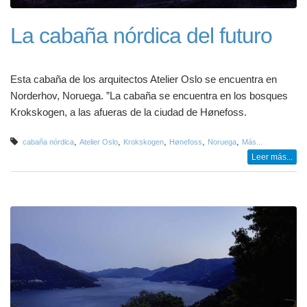
La cabaña nórdica del futuro
Esta cabaña de los arquitectos Atelier Oslo se encuentra en
Norderhov, Noruega. ”La cabaña se encuentra en los bosques
Krokskogen, a las afueras de la ciudad de Hønefoss.
,
,
,
,
,
cabaña nórdica
Atelier Oslo
Krokskogen
Hønefoss
Noruega
Más...
Leer más...