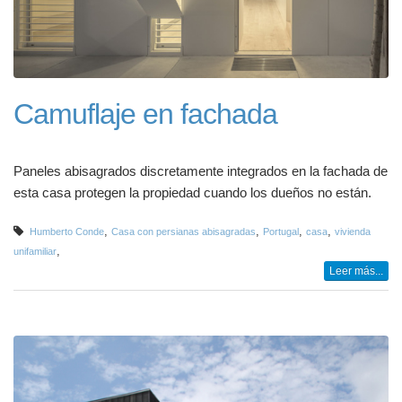
Camuflaje en fachada
Paneles abisagrados discretamente integrados en la fachada de
esta casa protegen la propiedad cuando los dueños no están.
,
,
,
,
Humberto Conde
Casa con persianas abisagradas
Portugal
casa
vivienda
,
unifamiliar
Leer más...