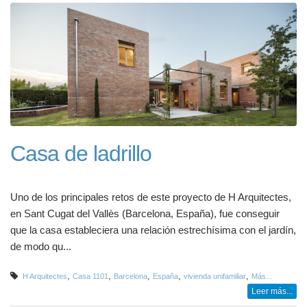
Casa de ladrillo
Uno de los principales retos de este proyecto de H Arquitectes,
en Sant Cugat del Vallès (Barcelona, España), fue conseguir
que la casa estableciera una relación estrechísima con el jardín,
de modo qu...
,
,
,
,
,
H Arquitectes
Casa 1101
Barcelona
España
vivienda unifamiliar
Más...
Leer más...