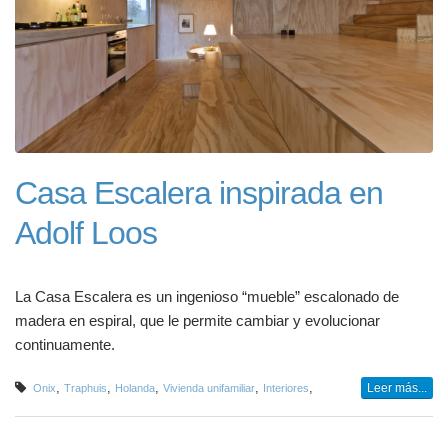
Casa Escalera inspirada en
Adolf Loos
La Casa Escalera es un ingenioso “mueble” escalonado de
madera en espiral, que le permite cambiar y evolucionar
continuamente.
,
,
,
,
,
Leer más...
Onix
Traphuis
Holanda
Vivienda unifamiliar
Interiores