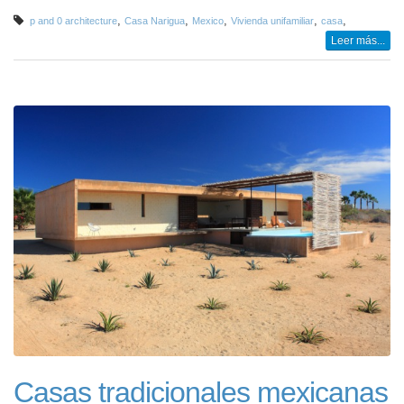
,
,
,
,
,
p and 0 architecture
Casa Narigua
Mexico
Vivienda unifamiliar
casa
Leer más...
Casas tradicionales mexicanas