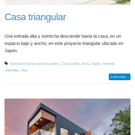
Casa triangular
Una entrada alta y estrecha desciende hasta la casa, en un
espacio bajo y ancho, en este proyecto triangular ubicado en
Japón.
,
,
,
,
Katsutoshi Sasaki and Associates
Casa Ogaki
Aichi
Japón
vivienda
,
unifamiliar
Más...
Leer más...