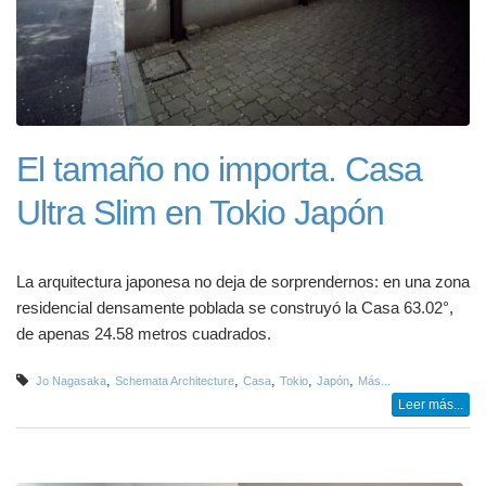
El tamaño no importa. Casa
Ultra Slim en Tokio Japón
La arquitectura japonesa no deja de sorprendernos: en una zona
residencial densamente poblada se construyó la Casa 63.02°,
de apenas 24.58 metros cuadrados.
,
,
,
,
,
Jo Nagasaka
Schemata Architecture
Casa
Tokio
Japón
Más...
Leer más...