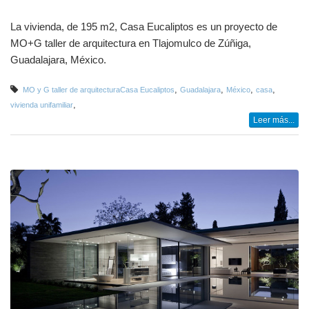
La vivienda, de 195 m2, Casa Eucaliptos es un proyecto de
MO+G taller de arquitectura en Tlajomulco de Zúñiga,
Guadalajara, México.
,
,
,
,
MO y G taller de arquitecturaCasa Eucaliptos
Guadalajara
México
casa
,
vivienda unifamiliar
Leer más...