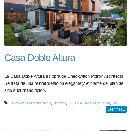
Casa Doble Altura
La Casa Doble Altura es obra de Checkwitch Poiron Architects.
Se trata de una reinterpretación elegante y eficiente del plan de
sitio suburbano típico.
,
,
,
,
,
Checkwitch Poiron Architects
Nanaimo
BC
Casa Doble Altura
casa
Más...
Leer más...