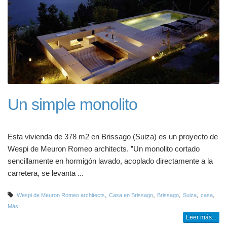
Un simple monolito
Esta vivienda de 378 m2 en Brissago (Suiza) es un proyecto de
Wespi de Meuron Romeo architects. ”Un monolito cortado
sencillamente en hormigón lavado, acoplado directamente a la
carretera, se levanta ...
,
,
,
,
,
Wespi de Meuron Romeo architects
Casa en Brissago
Brissago
Suiza
casa
Más...
Leer más...