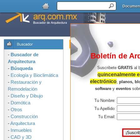
Documen
Buscador de Arquitectura : Formulari
OPCIONES DE BUSQUEDA:
Boletín de Ar
-
Buscador de
Arquitectura
Suscribete
GRATIS
al 
-
Búsqueda
quincenalmente en
-
Ecología y Bioclimática
electrónico
,
planos, bl
-
Restauración y
software
y
eventos
sob
Remodelación
-
Diseño y Dibujo
Tu Nombre:
-
Domótica
Consejos para buscar mejor:
Tu Apellido:
-
Otros
-
Construcción
Usa solo las palabras que 
Tu Email:
-
Arquitectura
arquitectura en la ilustració
-
Inmuebles
palabras, mas resultados e
-
CAD y 3D
No uses corchetes, comillas