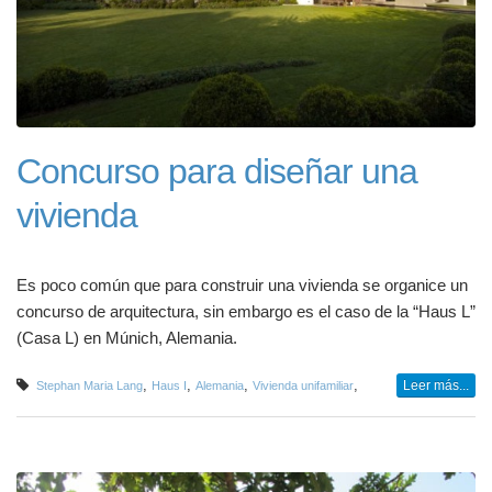
Concurso para diseñar una
vivienda
Es poco común que para construir una vivienda se organice un
concurso de arquitectura, sin embargo es el caso de la “Haus L”
(Casa L) en Múnich, Alemania.
,
,
,
,
Leer más...
Stephan Maria Lang
Haus I
Alemania
Vivienda unifamiliar