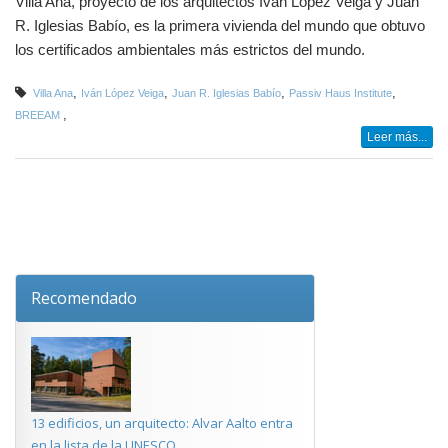
Villa Ana, proyecto de los arquitectos Iván López Veiga y Juan
R. Iglesias Babío, es la primera vivienda del mundo que obtuvo
los certificados ambientales más estrictos del mundo.
,
,
,
,
Villa Ana
Iván López Veiga
Juan R. Iglesias Babío
Passiv Haus Institute
,
BREEAM
Leer más...
Recomendado
13 edificios, un arquitecto: Alvar Aalto entra
en la lista de la UNESCO