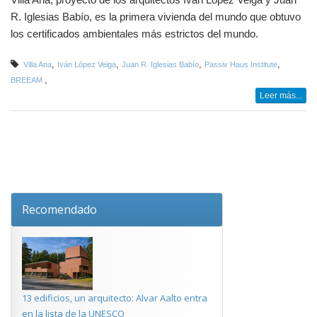
Villa Ana, proyecto de los arquitectos Iván López Veiga y Juan
R. Iglesias Babío, es la primera vivienda del mundo que obtuvo
los certificados ambientales más estrictos del mundo.
,
,
,
,
Villa Ana
Iván López Veiga
Juan R. Iglesias Babío
Passiv Haus Institute
,
BREEAM
Leer más...
Recomendado
13 edificios, un arquitecto: Alvar Aalto entra
en la lista de la UNESCO