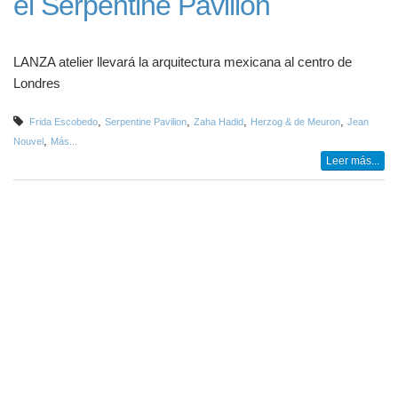
el Serpentine Pavilion
LANZA atelier llevará la arquitectura mexicana al centro de
Londres
,
,
,
,
Frida Escobedo
Serpentine Pavilion
Zaha Hadid
Herzog & de Meuron
Jean
,
Nouvel
Más...
Leer más...