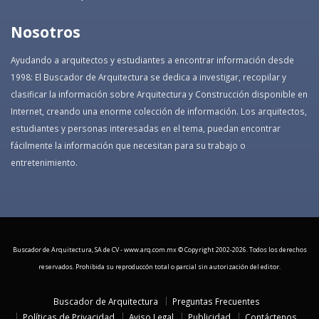
Nosotros
Ayudando a arquitectos y estudiantes a encontrar información desde
1998: El Buscador de Arquitectura se dedica a investigar, recopilar y
clasificar la información sobre Arquitectura y Construcción disponible en
Internet, creando una enorme colección de información. Los arquitectos,
estudiantes y personas interesadas en el tema, puedan encontrar
fácilmente la información que necesitan para su trabajo o
entretenimiento.
Buscador de Arquitectura, SA de CV - www.arq.com.mx © Copyright 2002-
2026. Todos los derechos
reservados. Prohibida su reproduccón total o parcial sin autorización del editor.
Buscador de Arquitectura
Preguntas Frecuentes
Políticas de Privacidad
Aviso Legal
Publicidad
Contáctenos