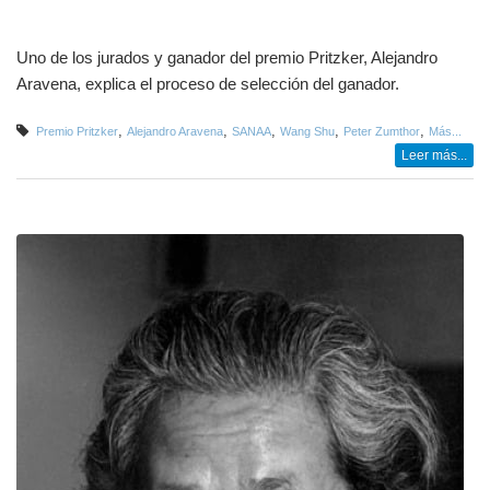
Uno de los jurados y ganador del premio Pritzker, Alejandro
Aravena, explica el proceso de selección del ganador.
,
,
,
,
,
Premio Pritzker
Alejandro Aravena
SANAA
Wang Shu
Peter Zumthor
Más...
Leer más...