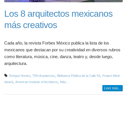
Los 8 arquitectos mexicanos
más creativos
Cada año, la revista Forbes México publica la lista de los
mexicanos que destacan por su creatividad en diversos rubros
como literatura, música, cine, danza, teatro y, desde luego,
arquitectura.
,
,
,
Enrique Norten
TEN Arquitectos
Biblioteca Pública de la Calle 53
Project Merit
,
,
Award
American Institute of Architects
Más...
Leer más...