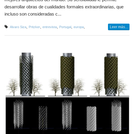
desarrollar obras de cualidades formales extraordinarias, que
incluso son consideradas c...
,
,
,
,
,
Leer más...
Alvaro Siza
Pritzker
entrevista
Portugal
europa