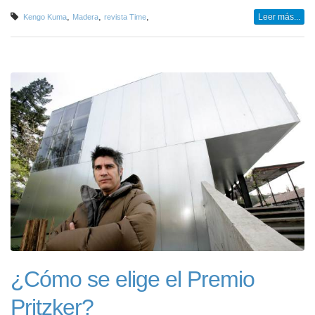
,
,
,
Leer más...
Kengo Kuma
Madera
revista Time
¿Cómo se elige el Premio
Pritzker?