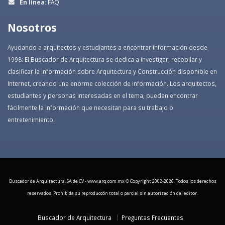
En línea:
FAQ
Nosotros
Ayudando a arquitectos y estudiantes a encontrar información desde
1998: El Buscador de Arquitectura se dedica a investigar, recopilar y
clasificar la información sobre Arquitectura y Construcción disponible en
Internet, creando una enorme colección de información. Los arquitectos,
estudiantes y personas interesadas en el tema, puedan encontrar
fácilmente la información que necesitan para su trabajo o
entretenimiento.
Buscador de Arquitectura, SA de CV - www.arq.com.mx © Copyright 2002-
2026. Todos los derechos
reservados. Prohibida su reproduccón total o parcial sin autorización del editor.
Buscador de Arquitectura
Preguntas Frecuentes