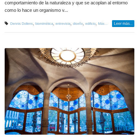
comportamiento de la naturaleza y que se acoplan al entorno
como lo hace un organismo v...
,
,
,
,
,
Leer más...
Dennis Dollens
biomimética
entrevista
diseño
edificio
Más...