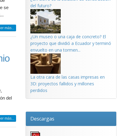
que
del futuro?
ue se
..
er más...
¿Un museo o una caja de concreto? El
proyecto que dividió a Ecuador y terminó
envuelto en una tormen...
mio
La otra cara de las casas impresas en
3D: proyectos fallidos y millones
perdidos
,
ón del
Descargas
er más...