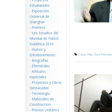
Estudiantiles
-
Exposición
Universal de
Shanghai
-
Premios
-
Los Estadios del
Mundial de Fútbol
Sudáfrica 2010
-
Humor y
Entretenimiento
,
César Pelli
Torre Petronas
-
Biografías
-
Efemérides
-
Artículos
especiales
-
Proyectos y Obras
Destacadas
-
Tecnología
-
Materiales de
Construccion
-
Precios Unitarios