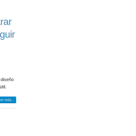
rar
guir
l diseño
til.
er más...