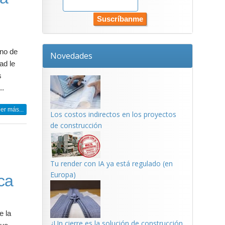
no de
Novedades
ad le
s
..
er más...
Los costos indirectos en los proyectos
de construcción
Tu render con IA ya está regulado (en
Europa)
ca
e la
¿Un cierre es la solución de construcción