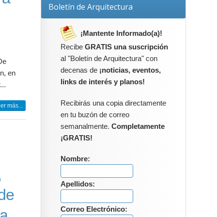
Boletín de Arquitectura
¡Mantente Informado(a)!
Recibe
GRATIS una suscripción
al "Boletín de Arquitectura" con
 De
decenas de
¡noticias, eventos,
n, en
links de interés y planos!
..
Recibirás una copia directamente
er más...
en tu buzón de correo
semanalmente.
Completamente
¡GRATIS!
Nombre:
,
Apellidos:
 de
Correo Electrónico:
 a