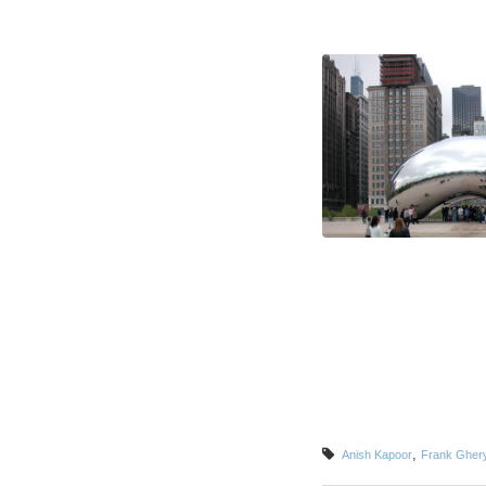
,
Anish Kapoor
Frank Gher