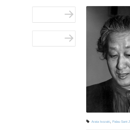
,
Arata Isozaki
Palau Sant J