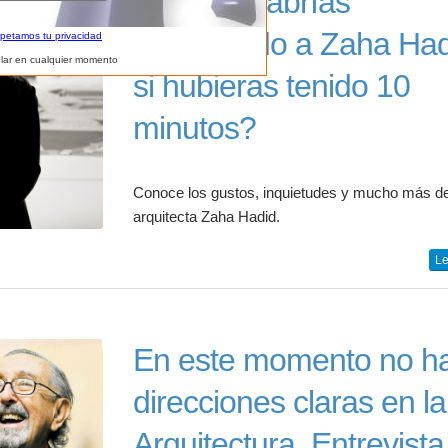
¿Qué le habrías
preguntado a Zaha Had
spetamos tu privacidad
lar en cualquier momento
si hubieras tenido 10
minutos?
Conoce los gustos, inquietudes y mucho más de
arquitecta Zaha Hadid.
Le
En este momento no h
direcciones claras en la
Arquitectura. Entrevista