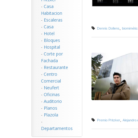
-
Casa
Habitacion
-
Escaleras
-
Casa
,
Dennis Dollens
biomimétic
-
Hotel
-
Bloques
-
Hospital
-
Corte por
Fachada
-
Restaurante
-
Centro
Comercial
-
Neufert
-
Oficinas
-
Auditorio
-
Planos
-
Plazola
,
Premio Pritzker
Alejandro
-
Departamentos