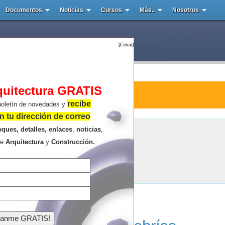
Documentos
Noticias
Cursos
Más..
Nosotros
[
Cerrar
]
quitectura GRATIS
ura : Entrevista
recibe
boletín de novedades y
 tu dirección de correo
oques, detalles, enlaces
,
noticias
,
Entrevista
re
Arquitectura
y
Construcción.
Resultados de la búsqueda .