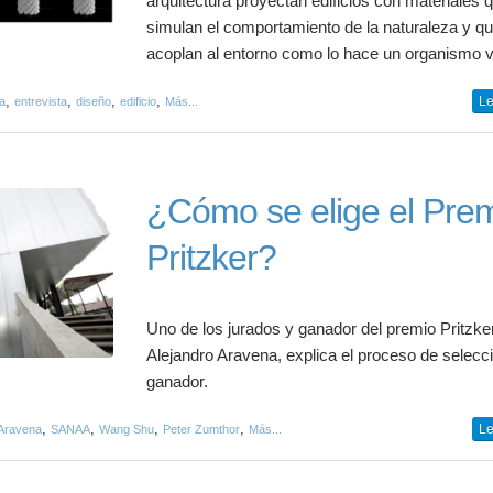
arquitectura proyectan edificios con materiales 
simulan el comportamiento de la naturaleza y q
acoplan al entorno como lo hace un organismo v.
,
,
,
,
Le
a
entrevista
diseño
edificio
Más...
¿Cómo se elige el Pre
Pritzker?
Uno de los jurados y ganador del premio Pritzker
Alejandro Aravena, explica el proceso de selecci
ganador.
,
,
,
,
Le
 Aravena
SANAA
Wang Shu
Peter Zumthor
Más...