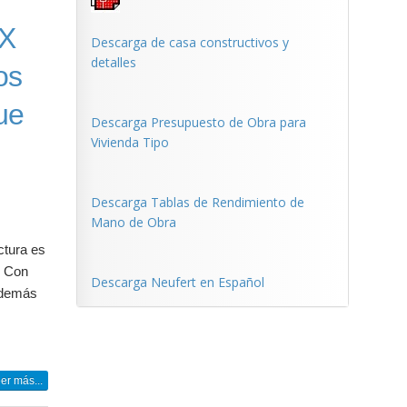
XX
Descarga de casa constructivos y
detalles
os
que
Descarga Presupuesto de Obra para
Vivienda Tipo
Descarga Tablas de Rendimiento de
Mano de Obra
ctura es
. Con
Descarga Neufert en Español
 además
er más...