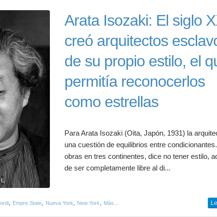
Arata Isozaki: El siglo 
creó arquitectos esclav
de su propio estilo, el 
permitía reconocerlos
como estrellas
Para Arata Isozaki (Oita, Japón, 1931) la arquite
una cuestión de equilibrios entre condicionantes
obras en tres continentes, dice no tener estilo,
de ser completamente libre al di...
,
,
,
,
Le
ordi
Empre State
Nueva York
New York
Más...