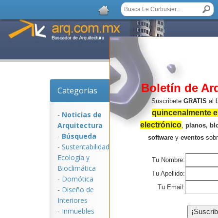
Boletín de Ar
Categorías
Noticias de Arquitect
Suscribete
GRATIS
al 
quincenalmente en
-
Noticias de
Arquitectura
electrónico
,
planos, bl
-
Búsqueda
software
y
eventos
sob
-
Sustentabilidad,
Ecologí­a y
Tu Nombre:
Bioclimática
Tu Apellido:
-
Domótica
Tu Email:
-
Diseño de
Interiores
NOTICIAS:
-
Inmuebles