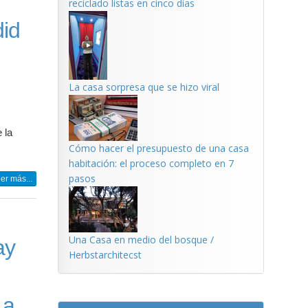
reciclado listas en cinco días
id
La casa sorpresa que se hizo viral
 la
Cómo hacer el presupuesto de una casa
habitación: el proceso completo en 7
pasos
er más...
Una Casa en medio del bosque /
ay
Herbstarchitecst
 a