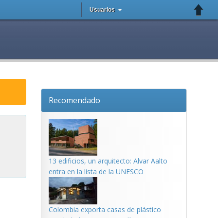
Usuarios
Recomendado
13 edificios, un arquitecto: Alvar Aalto
entra en la lista de la UNESCO
Colombia exporta casas de plástico