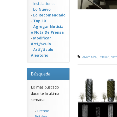
-
Instalaciones
-
Lo Nuevo
-
Lo Recomendado
-
Top 10
-
Agregar Noticia
o Nota De Prensa
-
Modificar
Artï¿½culo
-
Artï¿½culo
Aleatorio
,
,
Alvaro Siza
Pritzker
entre
Búsqueda
Lo más buscado
durante la última
semana:
-
Premio
Pritzker