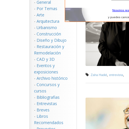
-
General
-
Por Temas
Nosotros re
-
Arte
y puedes cance
-
Arquitectura
-
Urbanismo
-
Construcción
-
Diseño y Dibujo
-
Restauración y
Remodelación
-
CAD y 3D
-
Eventos y
exposiciones
,
,
Zaha Hadid
entrevista
-
Archivo histórico
-
Concursos y
cursos
-
Bibliografias
-
Entrevistas
-
Breves
-
Libros
Recomendados
-
Proyectos