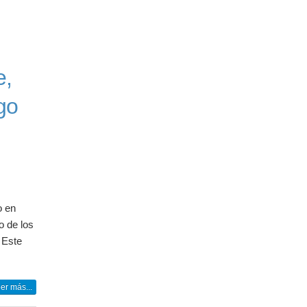
e,
go
o en
o de los
 Este
er más...