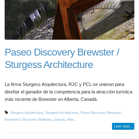
Paseo Discovery Brewster /
Sturgess Architecture
La firma Sturgess Arquitectura, RJC y PCL se unieron para
diseñar el ganador de la competencia para la atracción turística
más reciente de Brewster en Alberta, Canadá.
,
,
,
Sturgess Arquitectura
Sturgess Architecture
Paseo Discovery Brewster
,
,
Brewster’s Discovery Walkway
parque
Más...
Leer más...