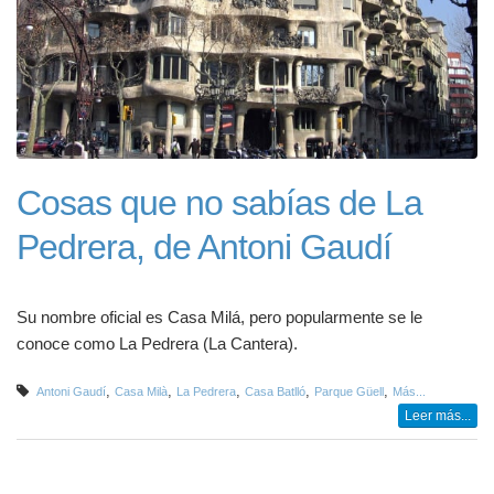
Cosas que no sabías de La
Pedrera, de Antoni Gaudí
Su nombre oficial es Casa Milá, pero popularmente se le
conoce como La Pedrera (La Cantera).
,
,
,
,
,
Antoni Gaudí
Casa Milà
La Pedrera
Casa Batlló
Parque Güell
Más...
Leer más...