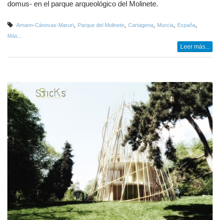
domus- en el parque arqueológico del Molinete.
,
,
,
,
,
Amann-Cánovas-Maruri
Parque del Molinete
Cartagena
Murcia
España
Más...
Leer más...