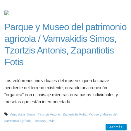
Parque y Museo del patrimonio
agrícola / Vamvakidis Simos,
Tzortzis Antonis, Zapantiotis
Fotis
Los volúmenes individuales del museo siguen la suave
pendiente del terreno existente, creando una conexión
“orgánica” con el paisaje mientras crea pasos individuales y
mesetas que están interconectada...
,
,
,
Vamvakidis Simos
Tzortzis Antonis
Zapantiotis Fotis
Parque y Museo del
,
,
patrimonio agrícola
Limassol
Más...
Leer más...