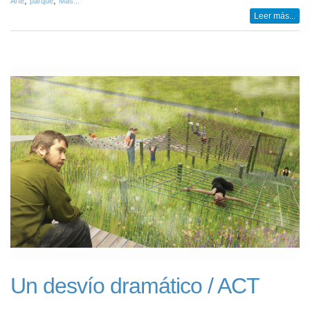
,
,
Arte
parque
Más...
Leer más...
Un desvío dramático / ACT