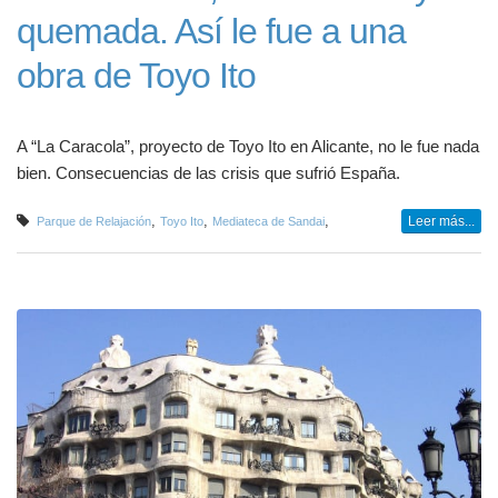
quemada. Así le fue a una
obra de Toyo Ito
A “La Caracola”, proyecto de Toyo Ito en Alicante, no le fue nada
bien. Consecuencias de las crisis que sufrió España.
,
,
,
Leer más...
Parque de Relajación
Toyo Ito
Mediateca de Sandai