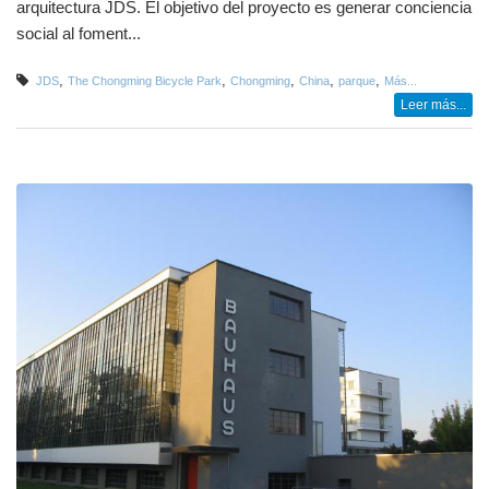
arquitectura JDS. El objetivo del proyecto es generar conciencia
social al foment...
,
,
,
,
,
JDS
The Chongming Bicycle Park
Chongming
China
parque
Más...
Leer más...