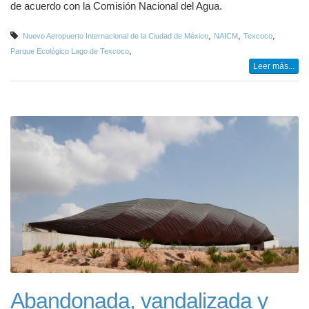
de acuerdo con la Comisión Nacional del Agua.
,
,
,
Nuevo Aeropuerto Internacional de la Ciudad de México
NAICM
Texcoco
,
Parque Ecológico Lago de Texcoco
Leer más...
Abandonada, vandalizada y