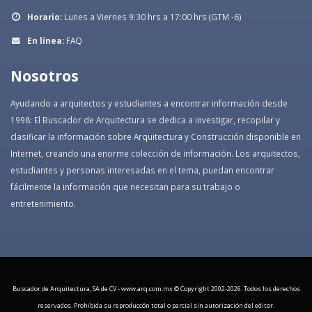
Horario:
Lunes a Viernes 9:30 hrs a 17:00 hrs (GTM -6)
En línea:
FAQ
Nosotros
Ayudando a arquitectos y estudiantes a encontrar información desde
1998: El Buscador de Arquitectura se dedica a investigar, recopilar y
clasificar la información sobre Arquitectura y Construcción disponible en
Internet, creando una enorme colección de información. Los arquitectos,
estudiantes y personas interesadas en el tema, puedan encontrar
fácilmente la información que necesitan para su trabajo o
entretenimiento.
Buscador de Arquitectura, SA de CV - www.arq.com.mx © Copyright 2002-
2026. Todos los derechos
reservados. Prohibida su reproduccón total o parcial sin autorización del editor.