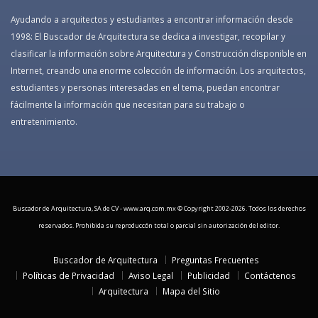
Ayudando a arquitectos y estudiantes a encontrar información desde
1998: El Buscador de Arquitectura se dedica a investigar, recopilar y
clasificar la información sobre Arquitectura y Construcción disponible en
Internet, creando una enorme colección de información. Los arquitectos,
estudiantes y personas interesadas en el tema, puedan encontrar
fácilmente la información que necesitan para su trabajo o
entretenimiento.
Buscador de Arquitectura, SA de CV - www.arq.com.mx © Copyright 2002-
2026. Todos los derechos
reservados. Prohibida su reproduccón total o parcial sin autorización del editor.
Buscador de Arquitectura
Preguntas Frecuentes
Políticas de Privacidad
Aviso Legal
Publicidad
Contáctenos
Arquitectura
Mapa del Sitio