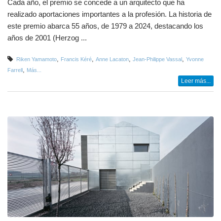
Cada año, el premio se concede a un arquitecto que ha
realizado aportaciones importantes a la profesión. La historia de
este premio abarca 55 años, de 1979 a 2024, destacando los
años de 2001 (Herzog ...
,
,
,
,
Riken Yamamoto
Francis Kéré
Anne Lacaton
Jean-Philippe Vassal
Yvonne
,
Farrell
Más...
Leer más...