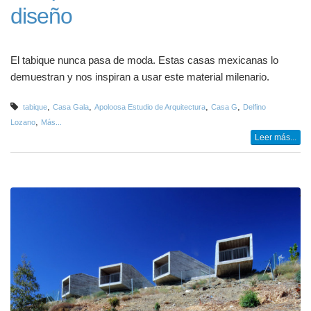
diseño
El tabique nunca pasa de moda. Estas casas mexicanas lo
demuestran y nos inspiran a usar este material milenario.
,
,
,
,
tabique
Casa Gala
Apoloosa Estudio de Arquitectura
Casa G
Delfino
,
Lozano
Más...
Leer más...