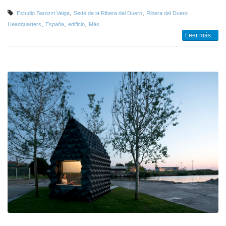
,
,
Estudio Barozzi Veiga
Sede de la Ribera del Duero
Ribera del Duero
,
,
,
Headquarters
España
edificio
Más...
Leer más...