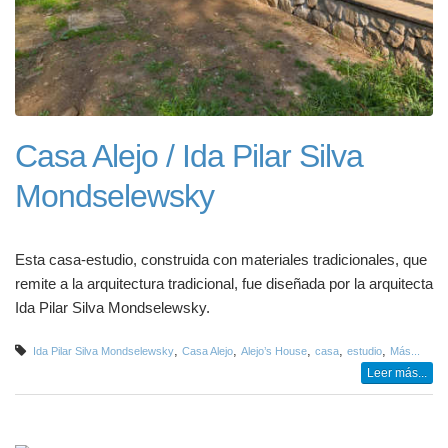
Casa Alejo / Ida Pilar Silva
Mondselewsky
Esta casa-estudio, construida con materiales tradicionales, que
remite a la arquitectura tradicional, fue diseñada por la arquitecta
Ida Pilar Silva Mondselewsky.
,
,
,
,
,
Ida Pilar Silva Mondselewsky
Casa Alejo
Alejo’s House
casa
estudio
Más...
Leer más...