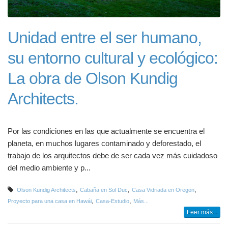
Unidad entre el ser humano,
su entorno cultural y ecológico:
La obra de Olson Kundig
Architects.
Por las condiciones en las que actualmente se encuentra el
planeta, en muchos lugares contaminado y deforestado, el
trabajo de los arquitectos debe de ser cada vez más cuidadoso
del medio ambiente y p...
,
,
,
Olson Kundig Architects
Cabaña en Sol Duc
Casa Vidriada en Oregon
,
,
Proyecto para una casa en Hawái
Casa-Estudio
Más...
Leer más...