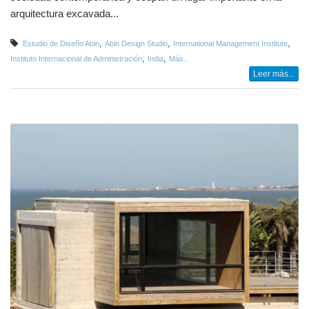
arquitectura excavada...
,
,
,
Estudio de Diseño Abin
Abin Design Studio
International Management Institute
,
,
Instituto Internacional de Administración
India
Más...
Leer más...