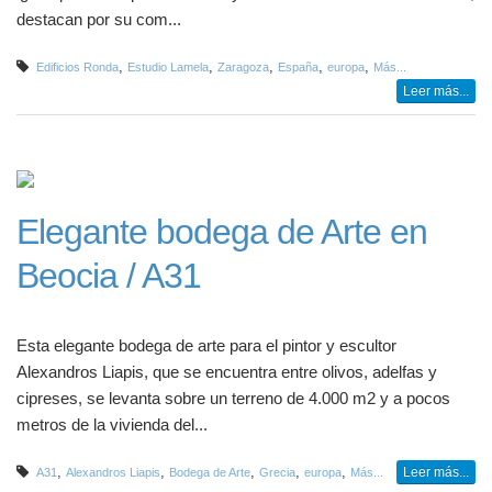
destacan por su com...
,
,
,
,
,
Edificios Ronda
Estudio Lamela
Zaragoza
España
europa
Más...
Leer más...
Elegante bodega de Arte en
Beocia / A31
Esta elegante bodega de arte para el pintor y escultor
Alexandros Liapis, que se encuentra entre olivos, adelfas y
cipreses, se levanta sobre un terreno de 4.000 m2 y a pocos
metros de la vivienda del...
,
,
,
,
,
Leer más...
A31
Alexandros Liapis
Bodega de Arte
Grecia
europa
Más...