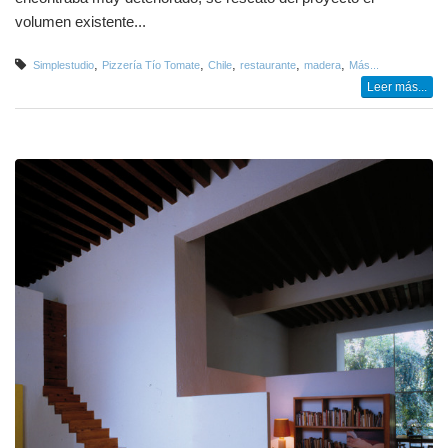
volumen existente...
,
,
,
,
,
Simplestudio
Pizzería Tío Tomate
Chile
restaurante
madera
Más...
Leer más...