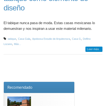
diseño
El tabique nunca pasa de moda. Estas casas mexicanas lo
demuestran y nos inspiran a usar este material milenario.
,
,
,
,
tabique
Casa Gala
Apoloosa Estudio de Arquitectura
Casa G
Delfino
,
Lozano
Más...
Leer más...
Recomendado