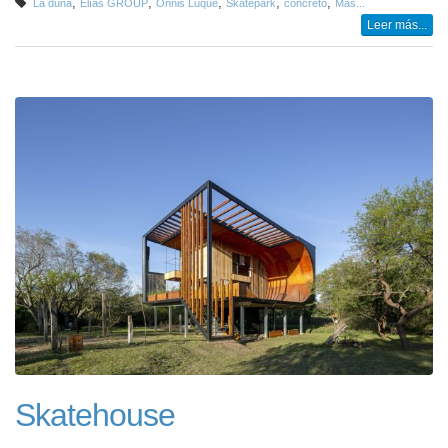
,
,
,
,
,
La duna
Elías GROUP
Onnis Luque
Skatepark
concreto
Más...
Leer más...
Skatehouse