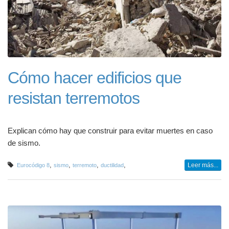
Cómo hacer edificios que
resistan terremotos
Explican cómo hay que construir para evitar muertes en caso
de sismo.
,
,
,
,
Leer más...
Eurocódigo 8
sismo
terremoto
ductilidad