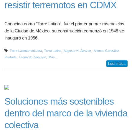
resistir terremotos en CDMX
Conocida como "Torre Latino", fue el primer primer rascacielos
de la Ciudad de México, su construcción comenzó en 1948 se
inauguró en 1956.
,
,
,
Torre Latinoamericana
Torre Latino
Augusto H. Álvarez
Alfonso González
,
,
Paullada
Leonardo Zeevaert
Más...
Leer más...
Soluciones más sostenibles
dentro del marco de la vivienda
colectiva