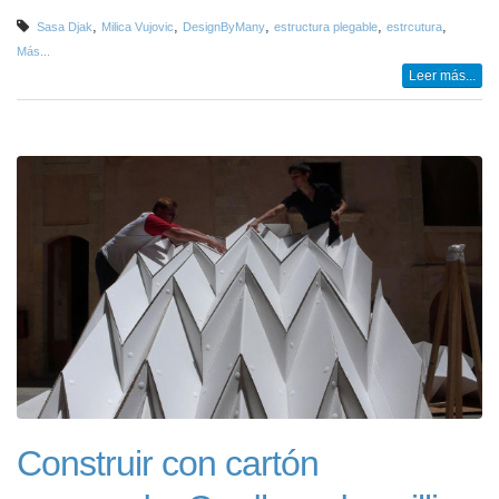
,
,
,
,
,
Sasa Djak
Milica Vujovic
DesignByMany
estructura plegable
estrcutura
Más...
Leer más...
Construir con cartón