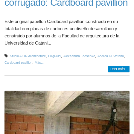
corrugado: Cardboard pavillion
Este original pabellón Cardboard pavillion construido en su
totalidad con placas de cartón es un diseño desarrollado y
construido por alumnos de la Facultad de arquitectura de la
Universidad de Catani...
,
,
,
,
Studio AION Architecture
Luigi Alini
Aleksandra Jaeschke
Andrea Di Stefano
,
Cardboard pavillion
Más...
Leer más...