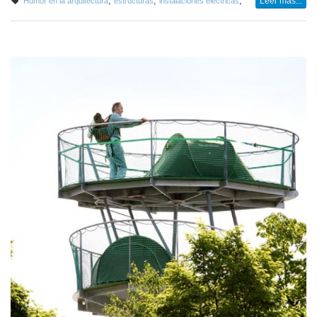
,
,
,
Leer más...
Humor en la arquitectura
estructuras
instalaciones eléctricas