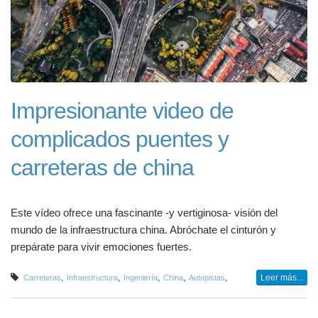
Impresionante video de
complicados puentes y
carreteras de china
Este vídeo ofrece una fascinante -y vertiginosa- visión del
mundo de la infraestructura china. Abróchate el cinturón y
prepárate para vivir emociones fuertes.
,
,
,
,
,
Leer más...
Carreteras
Infraestructura
Ingeniería
China
Autopistas