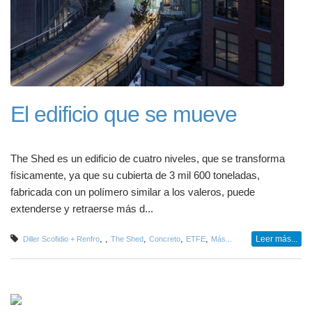
El edificio que se mueve
The Shed es un edificio de cuatro niveles, que se transforma
físicamente, ya que su cubierta de 3 mil 600 toneladas,
fabricada con un polímero similar a los valeros, puede
extenderse y retraerse más d...
,
,
,
,
,
Leer más...
Diller Scofidio + Renfro
The Shed
Concreto
ETFE
Más...