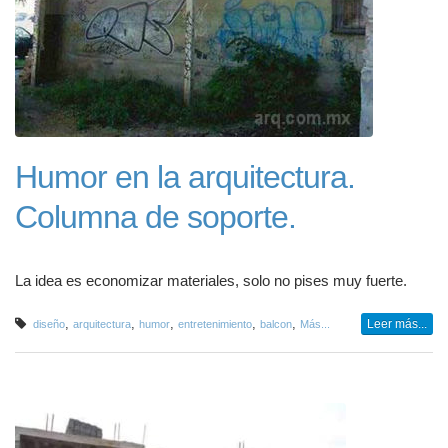
Humor en la arquitectura.
Columna de soporte.
La idea es economizar materiales, solo no pises muy fuerte.
,
,
,
,
,
Leer más...
diseño
arquitectura
humor
entretenimiento
balcon
Más...