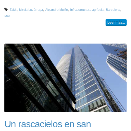
,
,
,
,
,
Takk
Mireia Luzárraga
Alejandro Muiño
Infraestructura agrícola
Barcelona
Más...
Leer más...
Un rascacielos en san