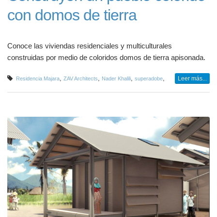
con domos de tierra
Conoce las viviendas residenciales y multiculturales
construidas por medio de coloridos domos de tierra apisonada.
,
,
,
,
Leer más...
Residencia Majara
ZAV Architects
Nader Khalili
superadobe