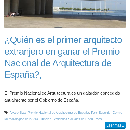
¿Quién es el primer arquitecto
extranjero en ganar el Premio
Nacional de Arquitectura de
España?,
El Premio Nacional de Arquitectura es un galardón concedido
anualmente por el Gobierno de España.
,
,
,
Álvaro Siza
Premio Nacional de Arquitectura de España
Parc Esportiu
Centro
,
,
Meteorológico de la Villa Olímpica
Viviendas Sociales de Cádiz
Más...
Leer más...