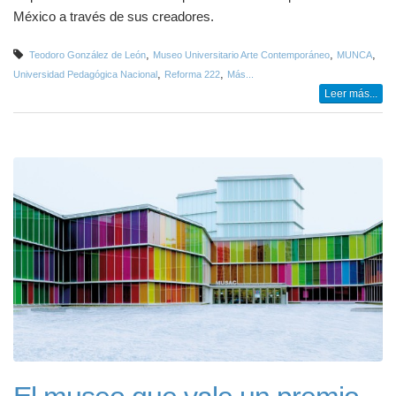
México a través de sus creadores.
,
,
,
Teodoro González de León
Museo Universitario Arte Contemporáneo
MUNCA
,
,
Universidad Pedagógica Nacional
Reforma 222
Más...
Leer más...