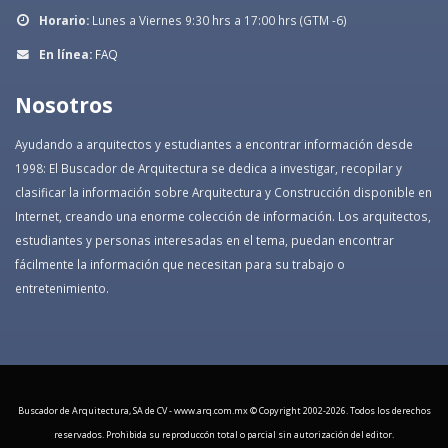
Horario:
Lunes a Viernes 9:30 hrs a 17:00 hrs (GTM -6)
En línea:
FAQ
Nosotros
Ayudando a arquitectos y estudiantes a encontrar información desde
1998: El Buscador de Arquitectura se dedica a investigar, recopilar y
clasificar la información sobre Arquitectura y Construcción disponible en
Internet, creando una enorme colección de información. Los arquitectos,
estudiantes y personas interesadas en el tema, puedan encontrar
fácilmente la información que necesitan para su trabajo o
entretenimiento.
Buscador de Arquitectura, SA de CV - www.arq.com.mx © Copyright 2002-
2026. Todos los derechos
reservados. Prohibida su reproduccón total o parcial sin autorización del editor.