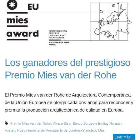
Los ganadores del prestigioso
Premio Mies van der Rohe
El Premio Mies van der Rohe de Arquitectura Contemporánea
de la Unión Europea se otorga cada dos años para reconocer y
premiar la producción arquitectónica de calidad en Europa.
,
,
,
Premio Mies van der Rohe
Alvaro Siza
Banco Borges e Irmão
Norman
,
,
Foster
Nueva terminal del Aeropuerto de Londres-Stansted
Más...
Leer más...