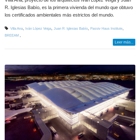
Villa Ana, proyecto de los arquitectos Iván López Veiga y Juan
R. Iglesias Babío, es la primera vivienda del mundo que obtuvo
los certificados ambientales más estrictos del mundo.
,
,
,
,
Villa Ana
Iván López Veiga
Juan R. Iglesias Babío
Passiv Haus Institute
,
BREEAM
Leer más...