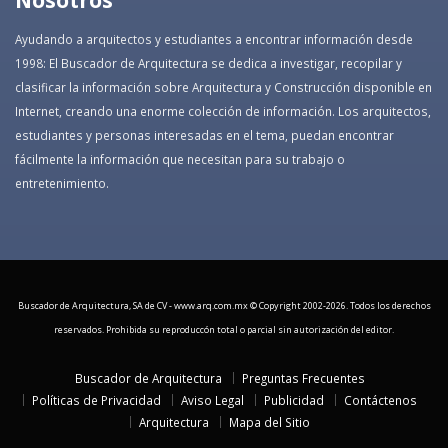
Ayudando a arquitectos y estudiantes a encontrar información desde
1998: El Buscador de Arquitectura se dedica a investigar, recopilar y
clasificar la información sobre Arquitectura y Construcción disponible en
Internet, creando una enorme colección de información. Los arquitectos,
estudiantes y personas interesadas en el tema, puedan encontrar
fácilmente la información que necesitan para su trabajo o
entretenimiento.
Buscador de Arquitectura, SA de CV - www.arq.com.mx © Copyright 2002-
2026. Todos los derechos
reservados. Prohibida su reproduccón total o parcial sin autorización del editor.
Buscador de Arquitectura
Preguntas Frecuentes
Políticas de Privacidad
Aviso Legal
Publicidad
Contáctenos
Arquitectura
Mapa del Sitio