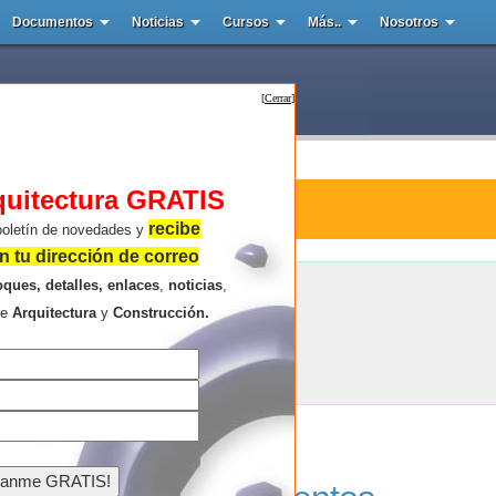
Documentos
Noticias
Cursos
Más..
Nosotros
[
Cerrar
]
quitectura GRATIS
tura : Dundee
recibe
boletín de novedades y
 tu dirección de correo
oques, detalles, enlaces
,
noticias
,
Dundee
re
Arquitectura
y
Construcción.
Resultados de la búsqueda .