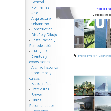
-
General
-
Por Temas
Nosotros re
-
Arte
y puedes cance
-
Arquitectura
-
Urbanismo
-
Construcción
-
Diseño y Dibujo
-
Restauración y
Remodelación
-
CAD y 3D
,
-
Eventos y
Premio Pritzker
Balkrishn
exposiciones
-
Archivo histórico
-
Concursos y
cursos
-
Bibliografias
-
Entrevistas
-
Breves
-
Libros
Recomendados
-
Proyectos