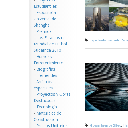
Estudiantiles
-
Exposición
Universal de
Shanghai
-
Premios
-
Los Estadios del
Tapei Performing Arts Cent
Mundial de Fútbol
Sudáfrica 2010
-
Humor y
Entretenimiento
-
Biografías
-
Efemérides
-
Artículos
especiales
-
Proyectos y Obras
Destacadas
-
Tecnología
-
Materiales de
Construccion
-
Precios Unitarios
,
Guggenheim de Bilbao
Ha