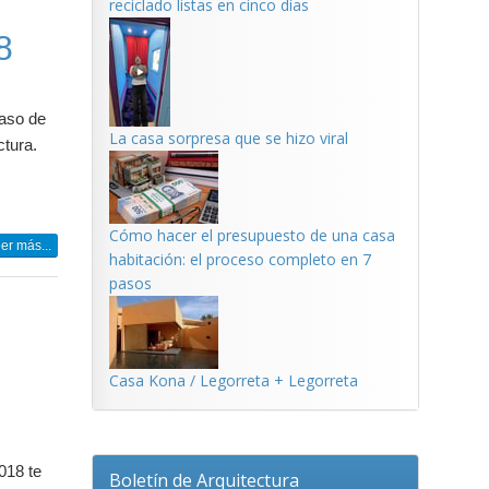
reciclado listas en cinco días
8
paso de
La casa sorpresa que se hizo viral
ctura.
Cómo hacer el presupuesto de una casa
er más...
habitación: el proceso completo en 7
pasos
Casa Kona / Legorreta + Legorreta
018 te
Boletín de Arquitectura