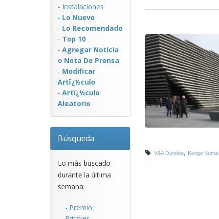
-
Instalaciones
-
Lo Nuevo
-
Lo Recomendado
-
Top 10
-
Agregar Noticia
o Nota De Prensa
-
Modificar
Artï¿½culo
-
Artï¿½culo
Aleatorio
Búsqueda
,
V&A Dundee
Kengo Kuma 
Lo más buscado
durante la última
semana:
-
Premio
Pritzker