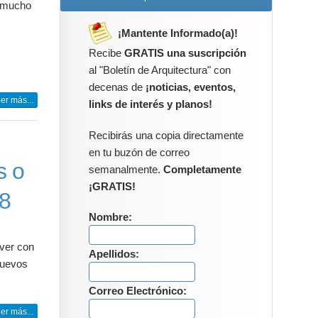
n mucho
¡Mantente Informado(a)!
Recibe
GRATIS una suscripción
al "Boletín de Arquitectura" con
decenas de
¡noticias, eventos,
er más...
links de interés y planos!
Recibirás una copia directamente
en tu buzón de correo
s o
semanalmente.
Completamente
¡GRATIS!
18
Nombre:
 ver con
Apellidos:
nuevos
Correo Electrónico:
er más...