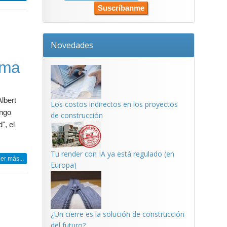
Novedades
uma
Albert
Los costos indirectos en los proyectos
engo
de construcción
", el
Tu render con IA ya está regulado (en
er más...
Europa)
¿Un cierre es la solución de construcción
del futuro?