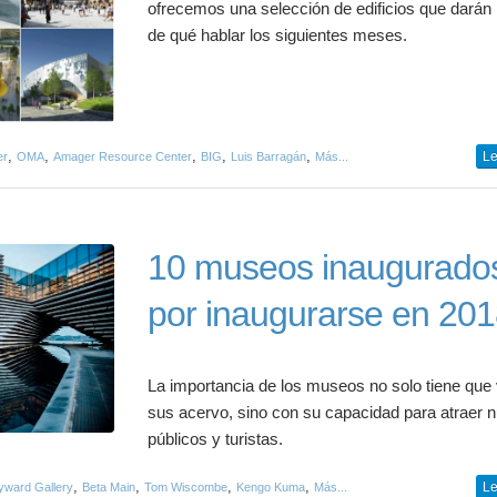
ofrecemos una selección de edificios que dará
de qué hablar los siguientes meses.
,
,
,
,
,
Le
er
OMA
Amager Resource Center
BIG
Luis Barragán
Más...
10 museos inaugurado
por inaugurarse en 20
La importancia de los museos no solo tiene que
sus acervo, sino con su capacidad para atraer 
públicos y turistas.
,
,
,
,
Le
yward Gallery
Beta Main
Tom Wiscombe
Kengo Kuma
Más...