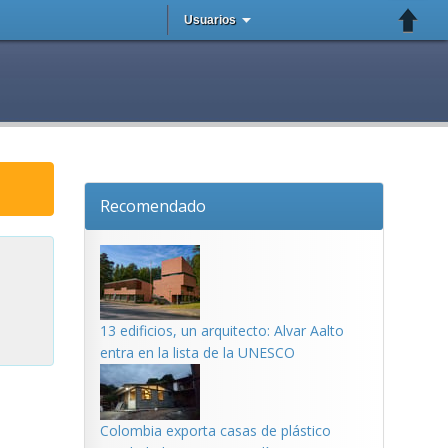
Usuarios
Recomendado
13 edificios, un arquitecto: Alvar Aalto
entra en la lista de la UNESCO
Colombia exporta casas de plástico