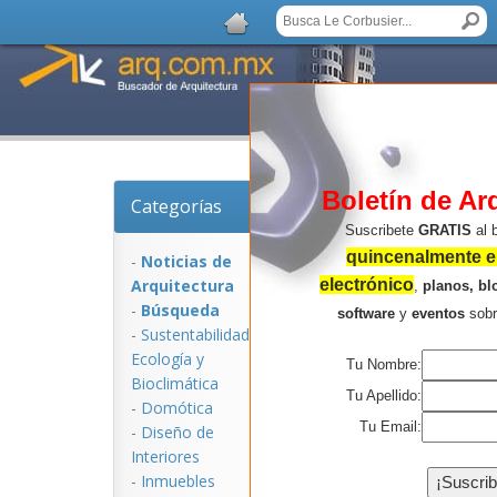
Boletín de Ar
Categorías
Noticias de Arquitec
Suscribete
GRATIS
al 
quincenalmente en
-
Noticias de
Arquitectura
electrónico
,
planos, bl
-
Búsqueda
software
y
eventos
sob
-
Sustentabilidad,
Ecologí­a y
Tu Nombre:
Bioclimática
Tu Apellido:
-
Domótica
Tu Email:
-
Diseño de
Interiores
NOTICIAS:
-
Inmuebles