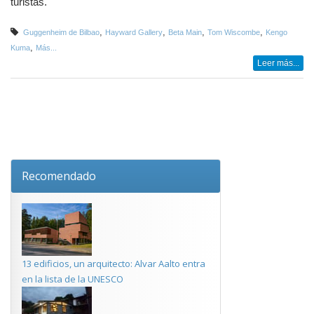
turistas.
,
,
,
,
Guggenheim de Bilbao
Hayward Gallery
Beta Main
Tom Wiscombe
Kengo
,
Kuma
Más...
Leer más...
Recomendado
13 edificios, un arquitecto: Alvar Aalto entra
en la lista de la UNESCO