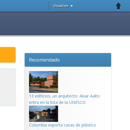
Usuarios
Recomendado
13 edificios, un arquitecto: Alvar Aalto
entra en la lista de la UNESCO
Colombia exporta casas de plástico