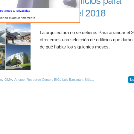
Nueve edificios para
arrancar el 2018
spetamos tu privacidad
lar en cualquier momento
La arquitectura no se detiene. Para arrancar el 2
ofrecemos una selección de edificios que dará
de qué hablar los siguientes meses.
,
,
,
,
,
Le
er
OMA
Amager Resource Center
BIG
Luis Barragán
Más...