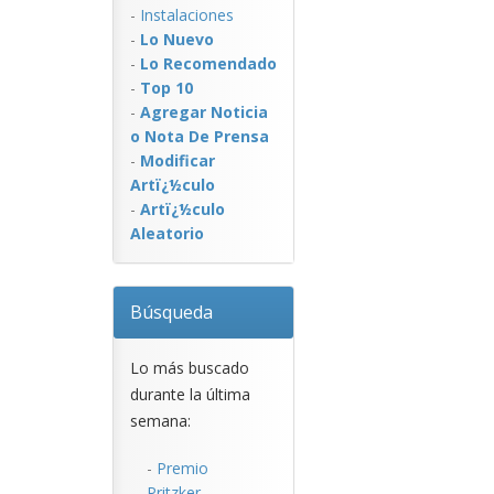
-
Instalaciones
-
Lo Nuevo
-
Lo Recomendado
-
Top 10
-
Agregar Noticia
o Nota De Prensa
-
Modificar
Artï¿½culo
-
Artï¿½culo
Aleatorio
Búsqueda
Lo más buscado
durante la última
semana:
-
Premio
Pritzker