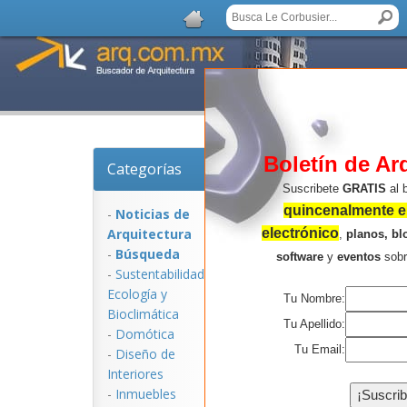
Boletín de Ar
Categorías
Noticias de Arquitect
Suscribete
GRATIS
al 
quincenalmente en
-
Noticias de
Arquitectura
electrónico
,
planos, bl
-
Búsqueda
software
y
eventos
sob
-
Sustentabilidad,
Ecologí­a y
Tu Nombre:
Bioclimática
Tu Apellido:
-
Domótica
Tu Email:
-
Diseño de
Interiores
NOTICIAS:
-
Inmuebles