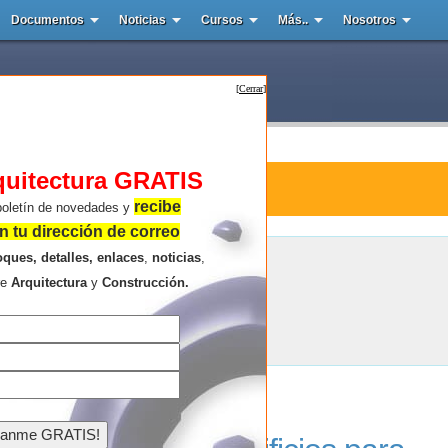
Documentos
Noticias
Cursos
Más..
Nosotros
[
Cerrar
]
quitectura GRATIS
ura : Christchurch Central Library
recibe
boletín de novedades y
 tu dirección de correo
oques, detalles, enlaces
,
noticias
,
Christchurch Central Library
re
Arquitectura
y
Construcción.
Resultados de la búsqueda .