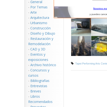
-
General
-
Por Temas
Nosotros re
-
Arte
y puedes cance
-
Arquitectura
-
Urbanismo
-
Construcción
-
Diseño y Dibujo
-
Restauración y
Remodelación
-
CAD y 3D
-
Eventos y
exposiciones
Tapei Performing Arts Cent
-
Archivo histórico
-
Concursos y
cursos
-
Bibliografias
-
Entrevistas
-
Breves
-
Libros
Recomendados
-
Proyectos