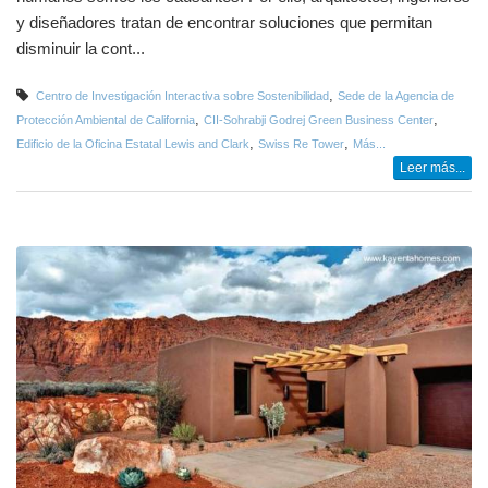
y diseñadores tratan de encontrar soluciones que permitan
disminuir la cont...
,
Centro de Investigación Interactiva sobre Sostenibilidad
Sede de la Agencia de
,
,
Protección Ambiental de California
CII-Sohrabji Godrej Green Business Center
,
,
Edificio de la Oficina Estatal Lewis and Clark
Swiss Re Tower
Más...
Leer más...