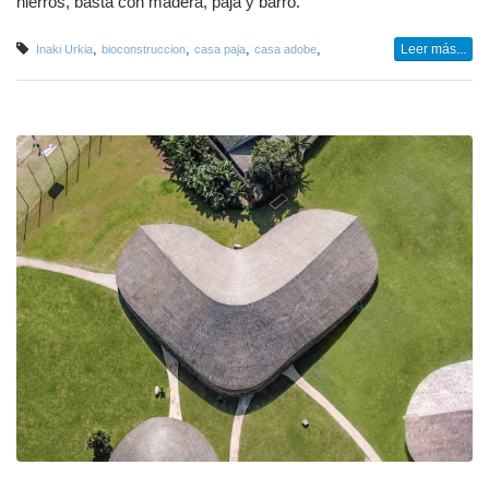
hierros, basta con madera, paja y barro.
,
,
,
,
Leer más...
Inaki Urkia
bioconstruccion
casa paja
casa adobe