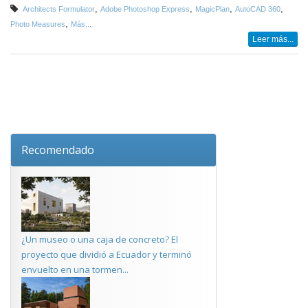
,
,
,
,
Architects Formulator
Adobe Photoshop Express
MagicPlan
AutoCAD 360
,
Photo Measures
Más...
Leer más...
Recomendado
¿Un museo o una caja de concreto? El
proyecto que dividió a Ecuador y terminó
envuelto en una tormen...