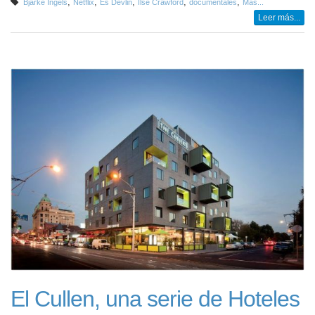
,
,
,
,
,
Bjarke Ingels
Netflix
Es Devlin
Ilse Crawford
documentales
Más...
Leer más...
El Cullen, una serie de Hoteles