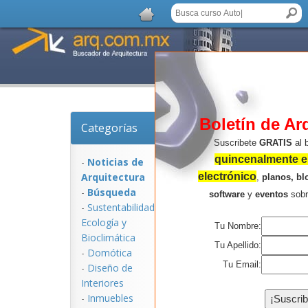
Boletín de Ar
Categorías
Noticias de Arquitect
Suscribete
GRATIS
al 
quincenalmente en
-
Noticias de
Arquitectura
electrónico
,
planos, bl
-
Búsqueda
software
y
eventos
sob
-
Sustentabilidad,
Ecologí­a y
Tu Nombre:
Bioclimática
Tu Apellido:
-
Domótica
Tu Email:
-
Diseño de
Interiores
NOTICIAS:
-
Inmuebles