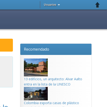
Usuarios
Recomendado
13 edificios, un arquitecto: Alvar Aalto
entra en la lista de la UNESCO
Colombia exporta casas de plástico