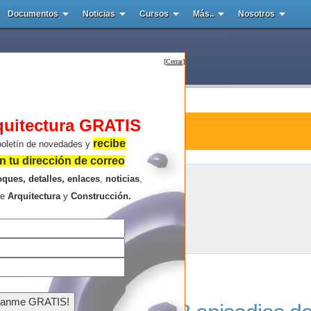
Documentos
Noticias
Cursos
Más..
Nosotros
[
Cerrar
]
quitectura GRATIS
ura : Netflix
recibe
boletín de novedades y
 tu dirección de correo
oques, detalles, enlaces
,
noticias
,
Netflix
re
Arquitectura
y
Construcción.
Resultados de la búsqueda .