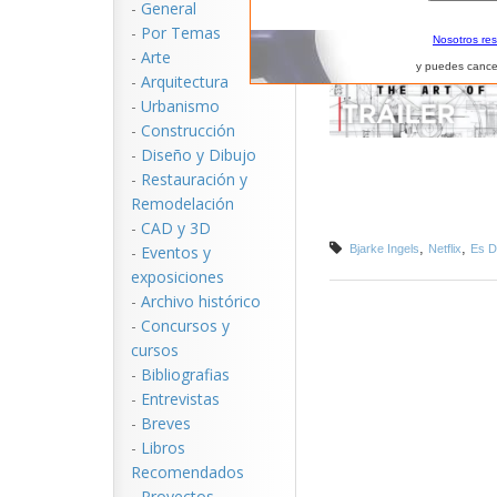
-
General
-
Por Temas
Nosotros re
-
Arte
y puedes cance
-
Arquitectura
-
Urbanismo
-
Construcción
-
Diseño y Dibujo
-
Restauración y
Remodelación
-
CAD y 3D
,
,
-
Eventos y
Bjarke Ingels
Netflix
Es D
exposiciones
-
Archivo histórico
-
Concursos y
cursos
-
Bibliografias
-
Entrevistas
-
Breves
-
Libros
Recomendados
-
Proyectos