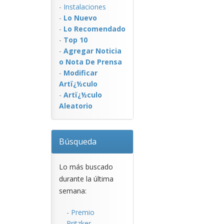
-
Instalaciones
-
Lo Nuevo
-
Lo Recomendado
-
Top 10
-
Agregar Noticia
o Nota De Prensa
-
Modificar
Artï¿½culo
-
Artï¿½culo
Aleatorio
Búsqueda
Lo más buscado
durante la última
semana:
-
Premio
Pritzker