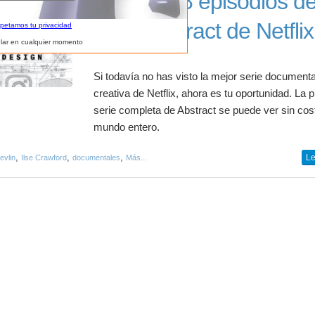
Ve gratis 8 episodios de
serie Abstract de Netflix
spetamos tu privacidad
lar en cualquier momento
Si todavía no has visto la mejor serie documenta
creativa de Netflix, ahora es tu oportunidad. La 
serie completa de Abstract se puede ver sin cost
mundo entero.
,
,
,
Le
evlin
Ilse Crawford
documentales
Más...