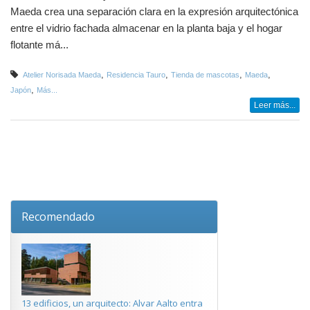
Maeda crea una separación clara en la expresión arquitectónica
entre el vidrio fachada almacenar en la planta baja y el hogar
flotante má...
,
,
,
,
Atelier Norisada Maeda
Residencia Tauro
Tienda de mascotas
Maeda
,
Japón
Más...
Leer más...
Recomendado
13 edificios, un arquitecto: Alvar Aalto entra