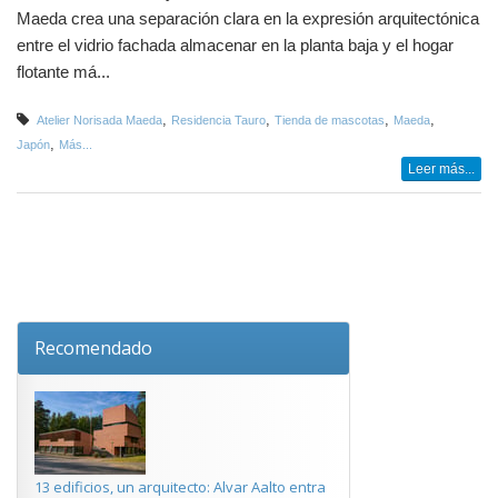
Maeda crea una separación clara en la expresión arquitectónica
entre el vidrio fachada almacenar en la planta baja y el hogar
flotante má...
,
,
,
,
Atelier Norisada Maeda
Residencia Tauro
Tienda de mascotas
Maeda
,
Japón
Más...
Leer más...
Recomendado
13 edificios, un arquitecto: Alvar Aalto entra