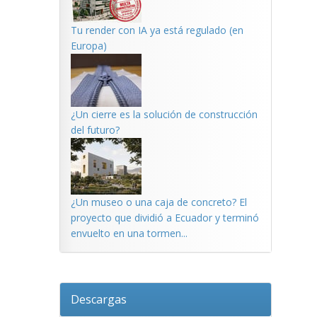
Tu render con IA ya está regulado (en
Europa)
¿Un cierre es la solución de construcción
del futuro?
¿Un museo o una caja de concreto? El
proyecto que dividió a Ecuador y terminó
envuelto en una tormen...
Descargas