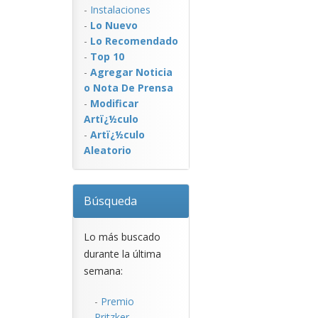
-
Instalaciones
-
Lo Nuevo
-
Lo Recomendado
-
Top 10
-
Agregar Noticia
o Nota De Prensa
-
Modificar
Artï¿½culo
-
Artï¿½culo
Aleatorio
Búsqueda
Lo más buscado
durante la última
semana:
-
Premio
Pritzker