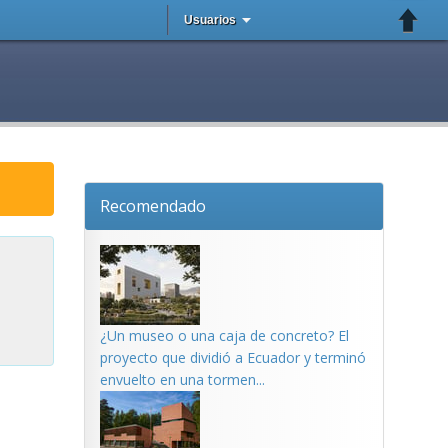
Usuarios
Recomendado
¿Un museo o una caja de concreto? El
proyecto que dividió a Ecuador y terminó
envuelto en una tormen...