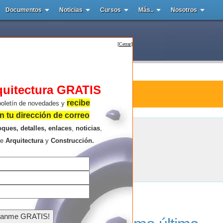
Documentos
Noticias
Cursos
Más..
Nosotros
[
Cerrar
]
quitectura GRATIS
tura : Panteon Nube
recibe
boletín de novedades y
 tu dirección de correo
oques, detalles, enlaces
,
noticias
,
Panteon Nube
re
Arquitectura
y
Construcción.
Resultados de la búsqueda .