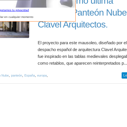
El cielo como última
morada. Panteón Nube
spetamos tu privacidad
lar en cualquier momento
Clavel Arquitectos.
El proyecto para este mausoleo, diseñado por el
despacho español de arquitectura Clavel Arquite
fue inspirado en las tablas medievales desplega
como retablos, que aparecen reinterpretados p..
,
,
,
,
Le
n Nube
panteón
España
europa