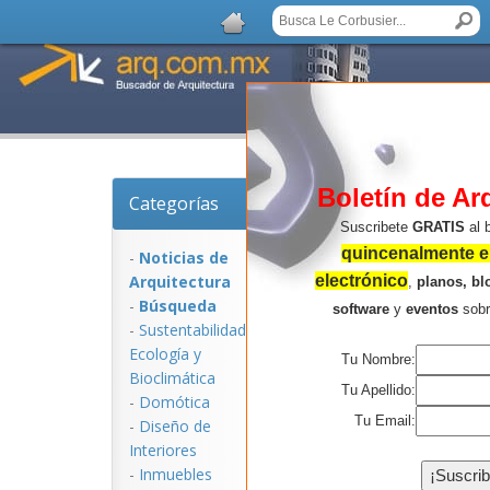
Boletín de Ar
Categorías
Noticias de Arquitec
Suscribete
GRATIS
al 
quincenalmente en
-
Noticias de
Arquitectura
electrónico
,
planos, bl
-
Búsqueda
software
y
eventos
sob
-
Sustentabilidad,
Ecologí­a y
Tu Nombre:
Bioclimática
Tu Apellido:
-
Domótica
Tu Email:
-
Diseño de
Interiores
NOTICIAS:
-
Inmuebles