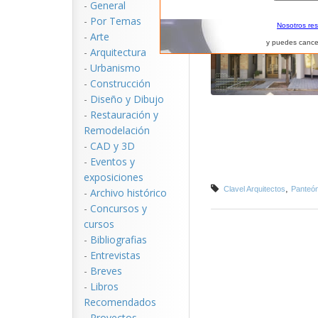
-
General
-
Por Temas
Nosotros re
-
Arte
y puedes cance
-
Arquitectura
-
Urbanismo
-
Construcción
-
Diseño y Dibujo
-
Restauración y
Remodelación
-
CAD y 3D
-
Eventos y
exposiciones
,
Clavel Arquitectos
Panteó
-
Archivo histórico
-
Concursos y
cursos
-
Bibliografias
-
Entrevistas
-
Breves
-
Libros
Recomendados
-
Proyectos