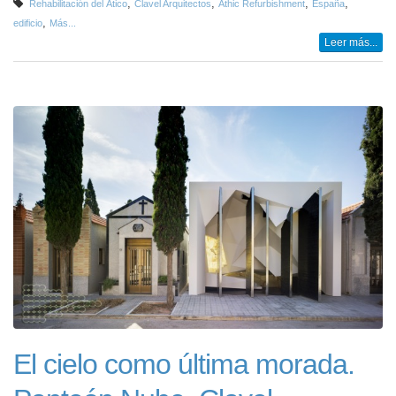
,
,
,
,
Rehabilitación del Ático
Clavel Arquitectos
Athic Refurbishment
España
,
edificio
Más...
Leer más...
El cielo como última morada.