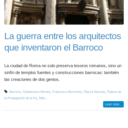
La guerra entre los arquitectos
que inventaron el Barroco
La ciudad de Roma no solo preserva tesoros romanos, sino un
sinfín de templos fuentes y construcciones barrocas: también
las creaciones de dos genios.
,
,
,
,
Barroco
Gianlorenzo Bernini
Francesco Borromini
Piazza Navona
Palacio de
,
la Propagación de la Fe
Más...
Leer más...