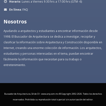
Horario:
Lunes a Viernes 9:30 hrs a 17:00 hrs (GTM -6)
En línea:
FAQ
Nosotros
Ayudando a arquitectos y estudiantes a encontrar información desde
1998: El Buscador de Arquitectura se dedica a investigar, recopilar y
clasificar la información sobre Arquitectura y Construcción disponible en
Internet, creando una enorme colección de información. Los arquitectos,
estudiantes y personas interesadas en el tema, puedan encontrar
fácilmente la información que necesitan para su trabajo o
entretenimiento.
Buscador de Arquitectura, SA de CV - www.arq.com.mx © Copyright 2002-
2026. Todos los derechos
reservados. Prohibida su reproduccón total o parcial sin autorización del editor.