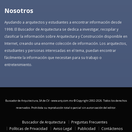
Nosotros
Ayudando a arquitectos y estudiantes a encontrar información desde
1998: El Buscador de Arquitectura se dedica a investigar, recopilar y
clasificar la información sobre Arquitectura y Construcción disponible en
Internet, creando una enorme colección de información. Los arquitectos,
estudiantes y personas interesadas en el tema, puedan encontrar
fácilmente la información que necesitan para su trabajo o
entretenimiento.
Buscador de Arquitectura, SA de CV - www.arq.com.mx © Copyright 2002-
2026. Todos los derechos
reservados. Prohibida su reproduccón total o parcial sin autorización del editor.
Buscador de Arquitectura
Preguntas Frecuentes
Políticas de Privacidad
Aviso Legal
Publicidad
Contáctenos