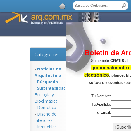
Boletín de Ar
Categorías
Noticias de Arquitec
Suscribete
GRATIS
al 
quincenalmente en
-
Noticias de
Arquitectura
electrónico
,
planos, bl
-
Búsqueda
software
y
eventos
sob
-
Sustentabilidad,
Ecologí­a y
Tu Nombre:
Bioclimática
Tu Apellido:
-
Domótica
Tu Email:
-
Diseño de
Interiores
NOTICIAS:
-
Inmuebles