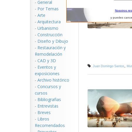
-
General
-
Por Temas
Nosotros re
-
Arte
y puedes cance
-
Arquitectura
-
Urbanismo
-
Construcción
-
Diseño y Dibujo
-
Restauración y
Remodelación
-
CAD y 3D
,
-
Eventos y
Juan Domingo Santos
Mus
exposiciones
-
Archivo histórico
-
Concursos y
cursos
-
Bibliografias
-
Entrevistas
-
Breves
-
Libros
Recomendados
-
Proyectos