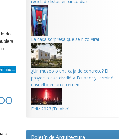
reciclado listas en cinco días
 le da
La casa sorpresa que se hizo viral
hubiera
lo
er más...
¿Un museo o una caja de concreto? El
proyecto que dividió a Ecuador y terminó
envuelto en una tormen...
BOO
Feliz 2023 [En vIvo]
ua a
Boletín de Arquitectura