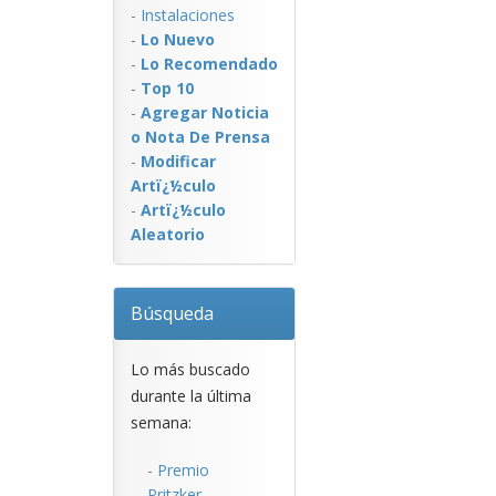
-
Instalaciones
-
Lo Nuevo
-
Lo Recomendado
-
Top 10
-
Agregar Noticia
o Nota De Prensa
-
Modificar
Artï¿½culo
-
Artï¿½culo
Aleatorio
Búsqueda
Lo más buscado
durante la última
semana:
-
Premio
Pritzker