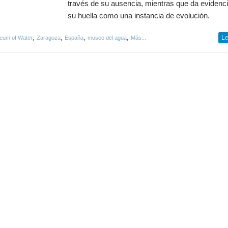
través de su ausencia, mientras que da evidenc
su huella como una instancia de evolución.
,
,
,
,
Le
eum of Water
Zaragoza
España
museo del agua
Más...