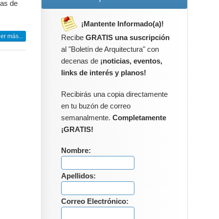
ias de
¡Mantente Informado(a)!
er más...
Recibe
GRATIS una suscripción
al "Boletín de Arquitectura" con
decenas de
¡noticias, eventos,
links de interés y planos!
Recibirás una copia directamente
en tu buzón de correo
semanalmente.
Completamente
¡GRATIS!
Nombre:
Apellidos:
Correo Electrónico: