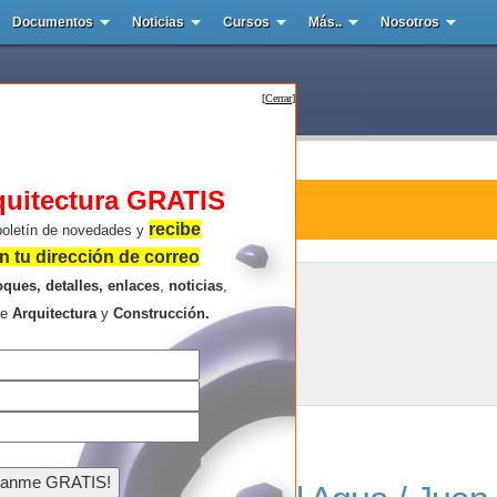
Documentos
Noticias
Cursos
Más..
Nosotros
[
Cerrar
]
quitectura GRATIS
tura : Museo del Agua
recibe
boletín de novedades y
 tu dirección de correo
oques, detalles, enlaces
,
noticias
,
Museo del Agua
re
Arquitectura
y
Construcción.
Resultados de la búsqueda .