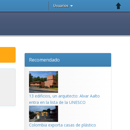
Usuarios
Recomendado
13 edificios, un arquitecto: Alvar Aalto
entra en la lista de la UNESCO
Colombia exporta casas de plástico