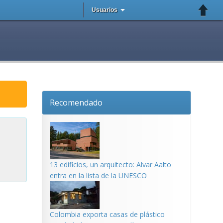
Usuarios
Recomendado
13 edificios, un arquitecto: Alvar Aalto
entra en la lista de la UNESCO
Colombia exporta casas de plástico