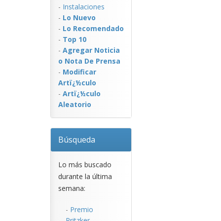
-
Instalaciones
-
Lo Nuevo
-
Lo Recomendado
-
Top 10
-
Agregar Noticia
o Nota De Prensa
-
Modificar
Artï¿½culo
-
Artï¿½culo
Aleatorio
Búsqueda
Lo más buscado
durante la última
semana:
-
Premio
Pritzker