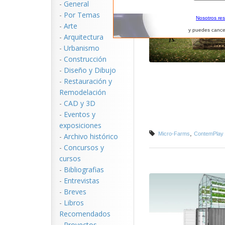
-
General
-
Por Temas
Nosotros re
-
Arte
y puedes cance
-
Arquitectura
-
Urbanismo
-
Construcción
-
Diseño y Dibujo
-
Restauración y
Remodelación
-
CAD y 3D
-
Eventos y
exposiciones
,
Micro-Farms
ContemPlay P
-
Archivo histórico
-
Concursos y
cursos
-
Bibliografias
-
Entrevistas
-
Breves
-
Libros
Recomendados
-
Proyectos