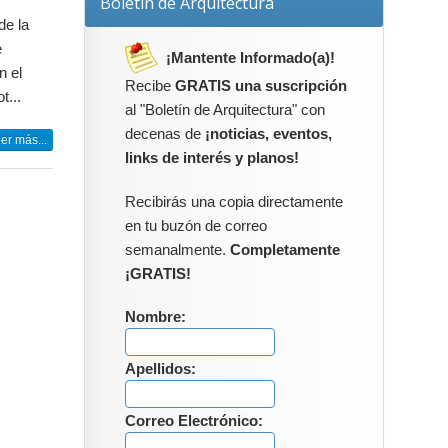
Boletín de Arquitectura
de la
e
¡Mantente Informado(a)!
n el
Recibe
GRATIS una suscripción
t...
al "Boletín de Arquitectura" con
decenas de
¡noticias, eventos,
er más...
links de interés y planos!
Recibirás una copia directamente
en tu buzón de correo
semanalmente.
Completamente
¡GRATIS!
Nombre:
Apellidos:
Correo Electrónico: