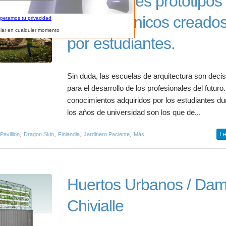
Innovadores prototipos
arquitectónicos creado
spetamos tu privacidad
lar en cualquier momento
por estudiantes.
Sin duda, las escuelas de arquitectura son deci
para el desarrollo de los profesionales del futuro
conocimientos adquiridos por los estudiantes du
los años de universidad son los que de...
,
,
,
,
Le
avillion
Dragon Skin
Finlandia
Jardinero Paciente
Más...
Huertos Urbanos / Dam
Chivialle