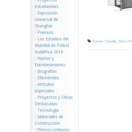
Estudiantiles
-
Exposición
Universal de
Shanghai
-
Premios
-
Los Estadios del
,
Damien Chivialle
Micro-F
Mundial de Fútbol
Sudáfrica 2010
-
Humor y
Entretenimiento
-
Biografías
-
Efemérides
-
Artículos
especiales
-
Proyectos y Obras
Destacadas
-
Tecnología
-
Materiales de
Construccion
-
Precios Unitarios