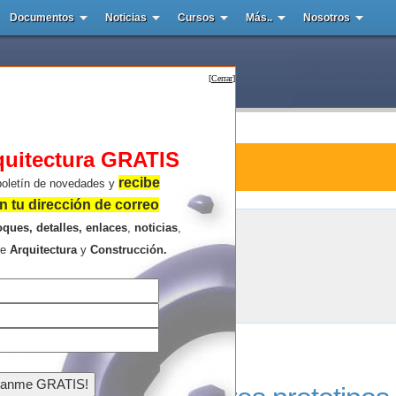
Documentos
Noticias
Cursos
Más..
Nosotros
[
Cerrar
]
quitectura GRATIS
tura : Micro-Farms
recibe
boletín de novedades y
 tu dirección de correo
oques, detalles, enlaces
,
noticias
,
Micro-Farms
re
Arquitectura
y
Construcción.
Resultados de la búsqueda .