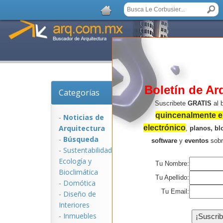
Boletín de Ar
Categorías
Noticias de Arquitec
Suscribete
GRATIS
al 
quincenalmente en
-
Noticias de
Arquitectura
electrónico
,
planos, bl
-
Búsqueda
software
y
eventos
sob
-
Sustentabilidad,
Ecologí­a y
Tu Nombre:
Bioclimática
Tu Apellido:
-
Domótica
Tu Email:
-
Diseño de
Interiores
NOTICIAS:
-
Inmuebles