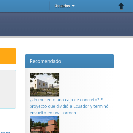
Usuarios
Recomendado
¿Un museo o una caja de concreto? El
proyecto que dividió a Ecuador y terminó
envuelto en una tormen...