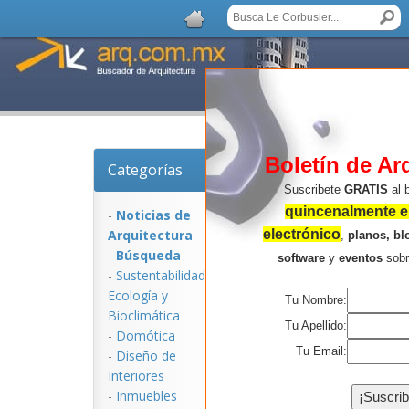
Boletín de Ar
Categorías
Noticias de Arquite
Suscribete
GRATIS
al 
quincenalmente en
-
Noticias de
Arquitectura
electrónico
,
planos, bl
-
Búsqueda
software
y
eventos
sob
-
Sustentabilidad,
Ecologí­a y
Tu Nombre:
Bioclimática
Tu Apellido:
-
Domótica
Tu Email:
-
Diseño de
Interiores
NOTICIAS:
-
Inmuebles