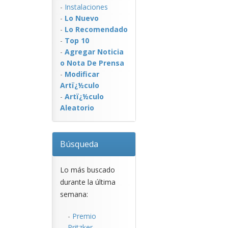
-
Instalaciones
-
Lo Nuevo
-
Lo Recomendado
-
Top 10
-
Agregar Noticia
o Nota De Prensa
-
Modificar
Artï¿½culo
-
Artï¿½culo
Aleatorio
Búsqueda
Lo más buscado
durante la última
semana:
-
Premio
Pritzker