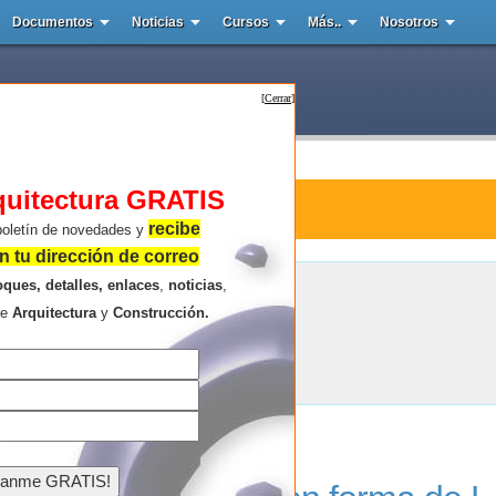
Documentos
Noticias
Cursos
Más..
Nosotros
[
Cerrar
]
quitectura GRATIS
ctura : Macedo Gomes y Sobreira
recibe
boletín de novedades y
 tu dirección de correo
oques, detalles, enlaces
,
noticias
,
Macedo Gomes y Sobreira
re
Arquitectura
y
Construcción.
Resultados de la búsqueda .