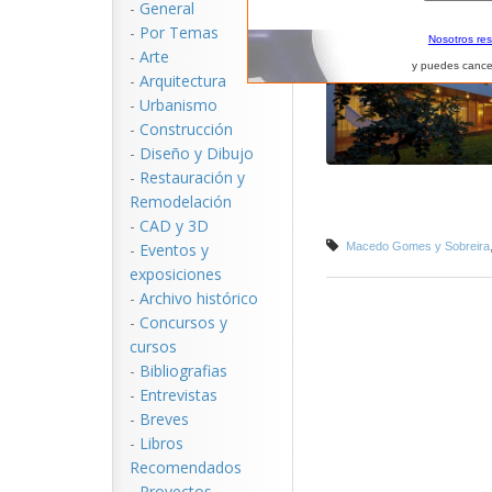
-
General
-
Por Temas
Nosotros re
-
Arte
y puedes cance
-
Arquitectura
-
Urbanismo
-
Construcción
-
Diseño y Dibujo
-
Restauración y
Remodelación
-
CAD y 3D
-
Eventos y
Macedo Gomes y Sobreira
exposiciones
-
Archivo histórico
-
Concursos y
cursos
-
Bibliografias
-
Entrevistas
-
Breves
-
Libros
Recomendados
-
Proyectos