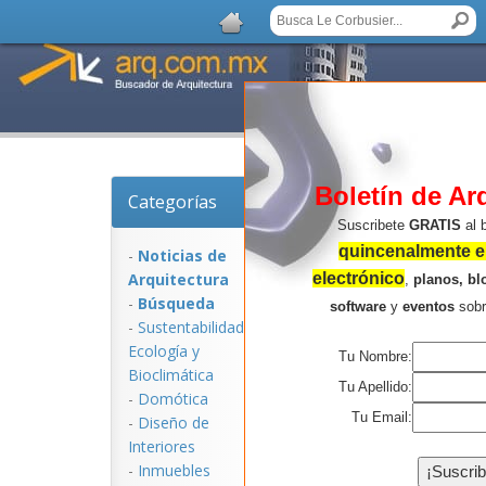
Boletín de Ar
Categorías
Noticias de Arquitec
Suscribete
GRATIS
al 
quincenalmente en
-
Noticias de
Arquitectura
electrónico
,
planos, bl
-
Búsqueda
software
y
eventos
sob
-
Sustentabilidad,
Ecologí­a y
Tu Nombre:
Bioclimática
Tu Apellido:
-
Domótica
Tu Email:
-
Diseño de
Interiores
NOTICIAS:
-
Inmuebles