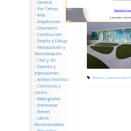
-
General
-
Por Temas
Nosotros re
-
Arte
y puedes cance
-
Arquitectura
-
Urbanismo
-
Construcción
-
Diseño y Dibujo
-
Restauración y
Remodelación
-
CAD y 3D
-
Eventos y
exposiciones
,
3Deluxe
Leonardo Glass 
-
Archivo histórico
-
Concursos y
cursos
-
Bibliografias
-
Entrevistas
-
Breves
-
Libros
Recomendados
-
Proyectos