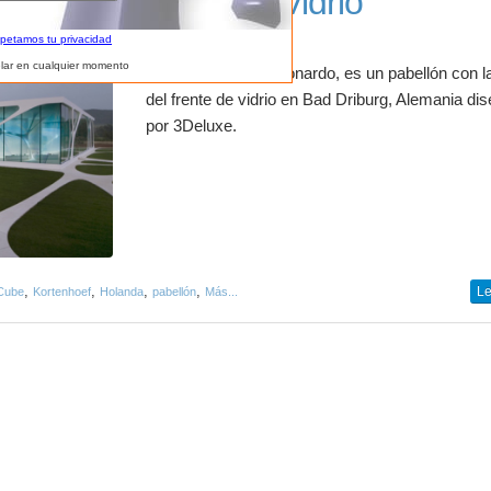
Cubo de Vidrio
spetamos tu privacidad
lar en cualquier momento
El cubo de vidrio Leonardo, es un pabellón con l
del frente de vidrio en Bad Driburg, Alemania di
por 3Deluxe.
,
,
,
,
Le
Cube
Kortenhoef
Holanda
pabellón
Más...