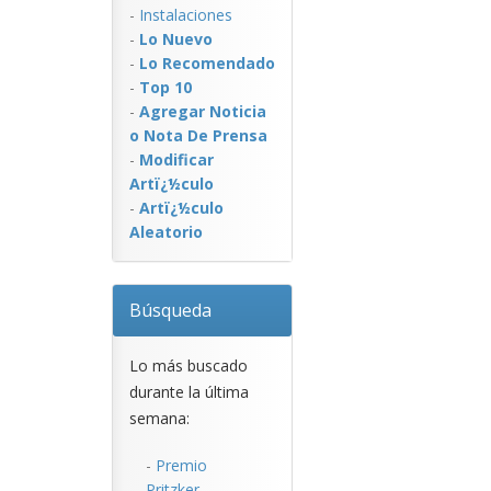
-
Instalaciones
-
Lo Nuevo
-
Lo Recomendado
-
Top 10
-
Agregar Noticia
o Nota De Prensa
-
Modificar
Artï¿½culo
-
Artï¿½culo
Aleatorio
Búsqueda
Lo más buscado
durante la última
semana:
-
Premio
Pritzker