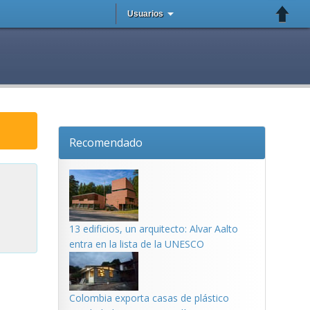
Usuarios
Recomendado
13 edificios, un arquitecto: Alvar Aalto
entra en la lista de la UNESCO
Colombia exporta casas de plástico