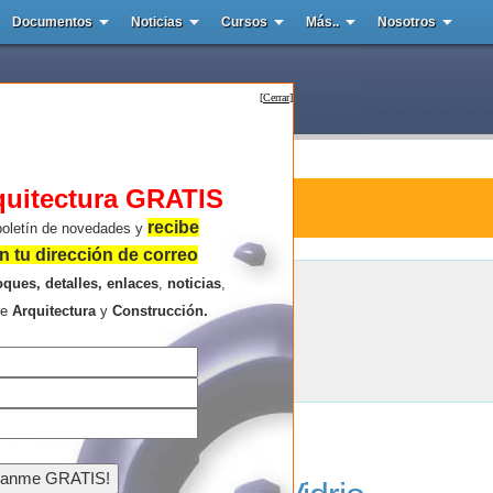
Documentos
Noticias
Cursos
Más..
Nosotros
[
Cerrar
]
quitectura GRATIS
tura : Leonardo Glass Cube
recibe
boletín de novedades y
 tu dirección de correo
oques, detalles, enlaces
,
noticias
,
Leonardo Glass Cube
re
Arquitectura
y
Construcción.
Resultados de la búsqueda .