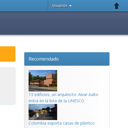
Usuarios
Recomendado
13 edificios, un arquitecto: Alvar Aalto
entra en la lista de la UNESCO
Colombia exporta casas de plástico