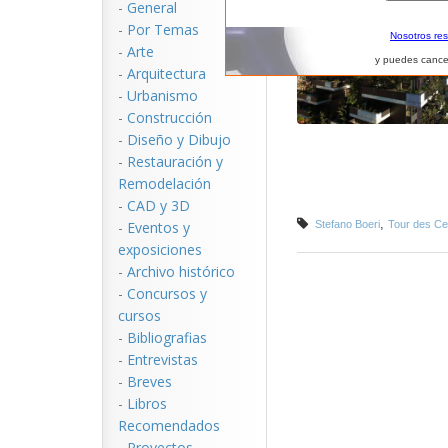
-
General
-
Por Temas
Nosotros re
-
Arte
y puedes cance
-
Arquitectura
-
Urbanismo
-
Construcción
-
Diseño y Dibujo
-
Restauración y
Remodelación
-
CAD y 3D
,
-
Eventos y
Stefano Boeri
Tour des C
exposiciones
-
Archivo histórico
-
Concursos y
cursos
-
Bibliografias
-
Entrevistas
-
Breves
-
Libros
Recomendados
-
Proyectos