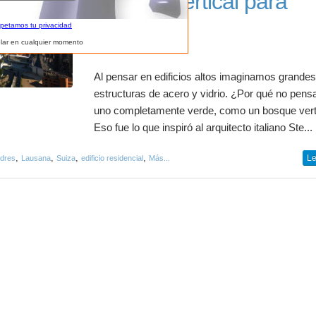
Bosque vertical para
habitar
spetamos tu privacidad
lar en cualquier momento
Al pensar en edificios altos imaginamos grande
estructuras de acero y vidrio. ¿Por qué no pens
uno completamente verde, como un bosque vert
Eso fue lo que inspiró al arquitecto italiano Ste...
,
,
,
,
Le
edres
Lausana
Suiza
edificio residencial
Más...