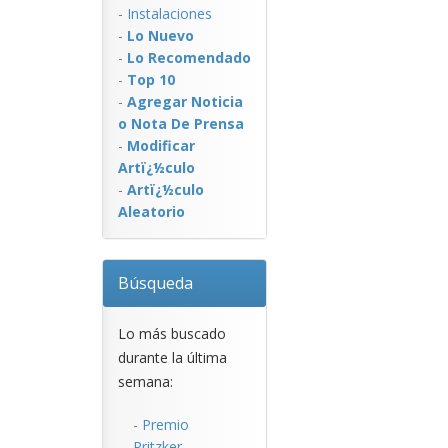
-
Instalaciones
-
Lo Nuevo
-
Lo Recomendado
-
Top 10
-
Agregar Noticia
o Nota De Prensa
-
Modificar
Artï¿½culo
-
Artï¿½culo
Aleatorio
Búsqueda
Lo más buscado
durante la última
semana:
-
Premio
Pritzker