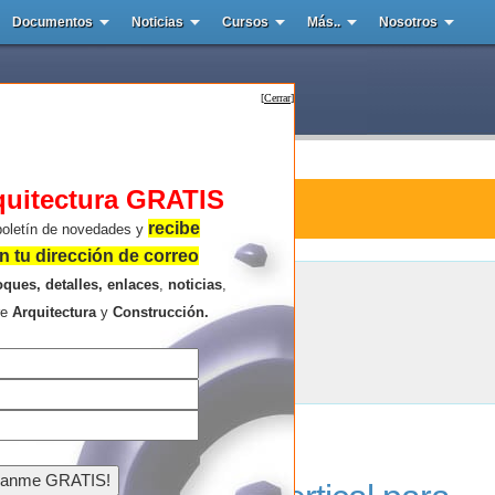
Documentos
Noticias
Cursos
Más..
Nosotros
[
Cerrar
]
quitectura GRATIS
tura : Lausana
recibe
boletín de novedades y
 tu dirección de correo
oques, detalles, enlaces
,
noticias
,
Lausana
re
Arquitectura
y
Construcción.
Resultados de la búsqueda .