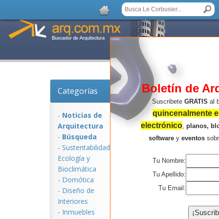
Boletín de Ar
Categorías
Noticias de Arquitec
Suscribete
GRATIS
al 
quincenalmente en
-
Noticias de
Arquitectura
electrónico
,
planos, bl
-
Búsqueda
software
y
eventos
sob
-
Sustentabilidad,
Ecologí­a y
Tu Nombre:
Bioclimática
Tu Apellido:
-
Domótica
Tu Email:
-
Diseño de
Interiores
NOTICIAS:
-
Inmuebles