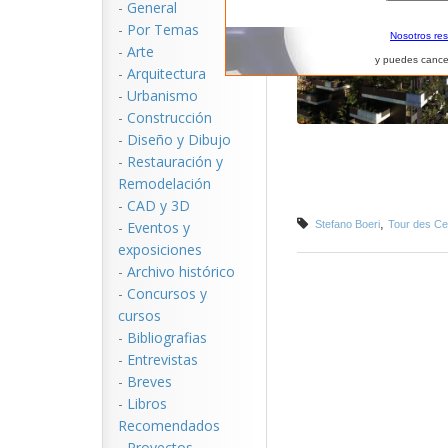
-
General
-
Por Temas
Nosotros re
-
Arte
y puedes cance
-
Arquitectura
-
Urbanismo
-
Construcción
-
Diseño y Dibujo
-
Restauración y
Remodelación
-
CAD y 3D
,
-
Eventos y
Stefano Boeri
Tour des C
exposiciones
-
Archivo histórico
-
Concursos y
cursos
-
Bibliografias
-
Entrevistas
-
Breves
-
Libros
Recomendados
-
Proyectos