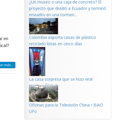
¿Un museo o una caja de concreto? El
proyecto que dividió a Ecuador y terminó
envuelto en una tormen...
s
Colombia exporta casas de plástico
ar en
reciclado listas en cinco días
ical?
er más...
La casa sorpresa que se hizo viral
Oficinas para la Televisión China / BIAD
UFo