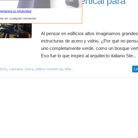
Bosque vertical para
habitar
spetamos tu privacidad
lar en cualquier momento
Al pensar en edificios altos imaginamos grande
estructuras de acero y vidrio. ¿Por qué no pens
uno completamente verde, como un bosque vert
Eso fue lo que inspiró al arquitecto italiano Ste...
,
,
,
,
Le
edres
Lausana
Suiza
edificio residencial
Más...