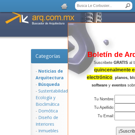
Boletín de Ar
Categorías
Noticias de Arquitect
Suscribete
GRATIS
al 
quincenalmente en
-
Noticias de
Arquitectura
electrónico
,
planos, bl
-
Búsqueda
software
y
eventos
sob
-
Sustentabilidad,
Ecologí­a y
Tu Nombre:
Bioclimática
Tu Apellido:
-
Domótica
Tu Email:
-
Diseño de
Interiores
NOTICIAS:
-
Inmuebles