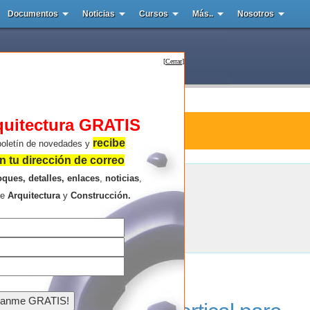
Documentos
Noticias
Cursos
Más..
Nosotros
[
Cerrar
]
quitectura GRATIS
ura : Bosque vertical
recibe
boletín de novedades y
 tu dirección de correo
oques, detalles, enlaces
,
noticias
,
Bosque vertical
re
Arquitectura
y
Construcción.
Resultados de la búsqueda .