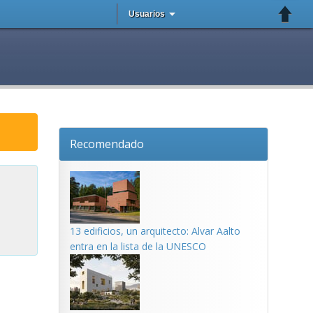
Usuarios
Recomendado
13 edificios, un arquitecto: Alvar Aalto
entra en la lista de la UNESCO