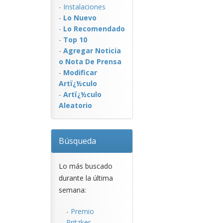
-
Instalaciones
-
Lo Nuevo
-
Lo Recomendado
-
Top 10
-
Agregar Noticia
o Nota De Prensa
-
Modificar
Artï¿½culo
-
Artï¿½culo
Aleatorio
Búsqueda
Lo más buscado
durante la última
semana:
-
Premio
Pritzker