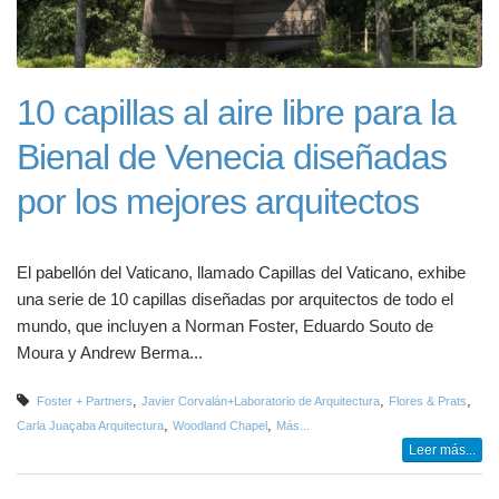
10 capillas al aire libre para la
Bienal de Venecia diseñadas
por los mejores arquitectos
El pabellón del Vaticano, llamado Capillas del Vaticano, exhibe
una serie de 10 capillas diseñadas por arquitectos de todo el
mundo, que incluyen a Norman Foster, Eduardo Souto de
Moura y Andrew Berma...
,
,
,
Foster + Partners
Javier Corvalán+Laboratorio de Arquitectura
Flores & Prats
,
,
Carla Juaçaba Arquitectura
Woodland Chapel
Más...
Leer más...