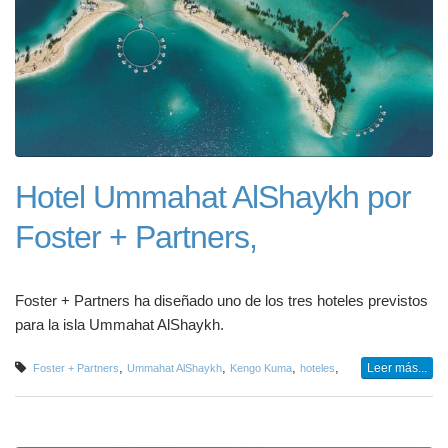
Hotel Ummahat AlShaykh por
Foster + Partners,
Foster + Partners ha diseñado uno de los tres hoteles previstos
para la isla Ummahat AlShaykh.
,
,
,
,
Leer más...
Foster + Partners
Ummahat AlShaykh
Kengo Kuma
hoteles