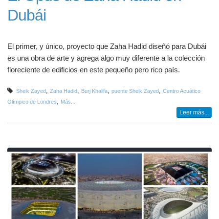
Dubái
El primer, y único, proyecto que Zaha Hadid diseñó para Dubái
es una obra de arte y agrega algo muy diferente a la colección
floreciente de edificios en este pequeño pero rico país.
,
,
,
,
Sheik Zayed
Zaha Hadid
Burj Khalifa
puente Sheik Zayed
Centro Acuático
,
Olímpico de Londres
Más...
Leer más...