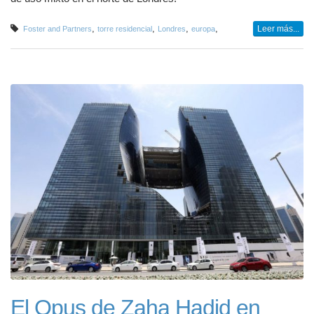
,
,
,
,
Leer más...
Foster and Partners
torre residencial
Londres
europa
El Opus de Zaha Hadid en