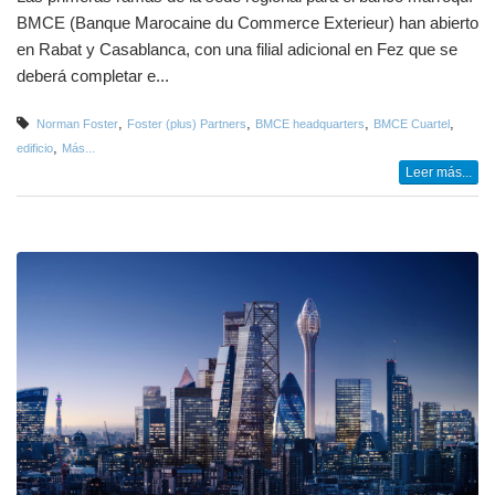
BMCE (Banque Marocaine du Commerce Exterieur) han abierto
en Rabat y Casablanca, con una filial adicional en Fez que se
deberá completar e...
,
,
,
,
Norman Foster
Foster (plus) Partners
BMCE headquarters
BMCE Cuartel
,
edificio
Más...
Leer más...