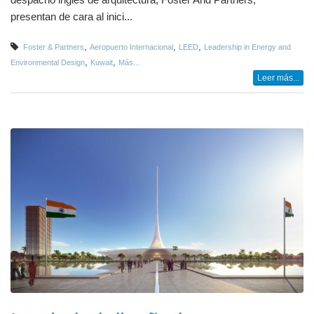
presentan de cara al inici...
,
,
,
Foster & Partners
Aeropuerto Internacional
LEED
Leadership in Energy and
,
,
Environmental Design
Kuwait
Más...
Leer más...