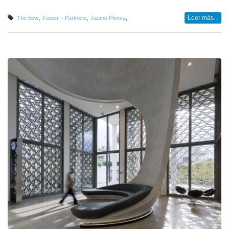
,
,
,
Leer más...
The bow
Foster + Partners
Jaume Plensa