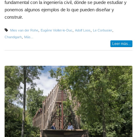
fundamental con la ingeniería civil, dónde se puede estudiar y
ponemos algunos ejemplos de lo que pueden diseñar y
construir.
,
,
,
,
Mies van der Rohe
Eugène Viollet-le-Duc
Adolf Loos
Le Corbusier
,
Chandigarh
Más...
Leer más...