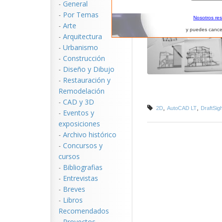
-
General
-
Por Temas
Nosotros re
-
Arte
y puedes cance
-
Arquitectura
-
Urbanismo
-
Construcción
-
Diseño y Dibujo
-
Restauración y
Remodelación
-
CAD y 3D
,
,
2D
AutoCAD LT
DraftSig
-
Eventos y
exposiciones
-
Archivo histórico
-
Concursos y
cursos
-
Bibliografias
-
Entrevistas
-
Breves
-
Libros
Recomendados
-
Proyectos