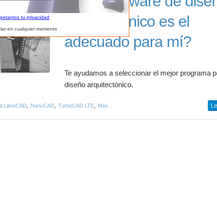
¿Qué software de dise
arquitectónico es el
spetamos tu privacidad
lar en cualquier momento
adecuado para mí?
Te ayudamos a seleccionar el mejor programa p
diseño arquitectónico.
,
,
,
Le
ht.LibreCAD
NanoCAD
TurboCAD LTE
Más...