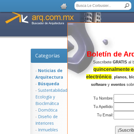
Boletín de Ar
Categorías
Noticias de Arquitec
Suscribete
GRATIS
al 
quincenalmente en
-
Noticias de
Arquitectura
electrónico
,
planos, bl
-
Búsqueda
software
y
eventos
sob
-
Sustentabilidad,
Ecologí­a y
Tu Nombre:
Bioclimática
Tu Apellido:
-
Domótica
Tu Email:
-
Diseño de
Interiores
NOTICIAS:
-
Inmuebles