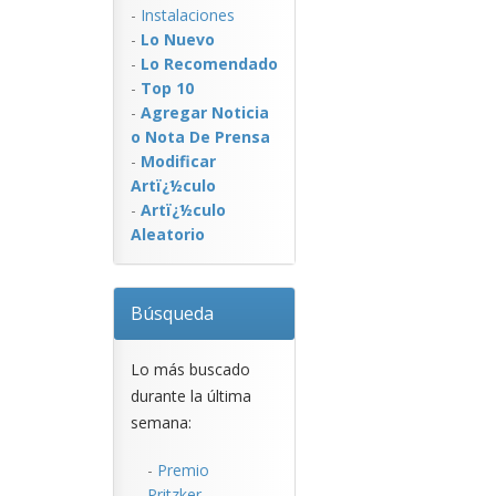
-
Instalaciones
-
Lo Nuevo
-
Lo Recomendado
-
Top 10
-
Agregar Noticia
o Nota De Prensa
-
Modificar
Artï¿½culo
-
Artï¿½culo
Aleatorio
Búsqueda
Lo más buscado
durante la última
semana:
-
Premio
Pritzker