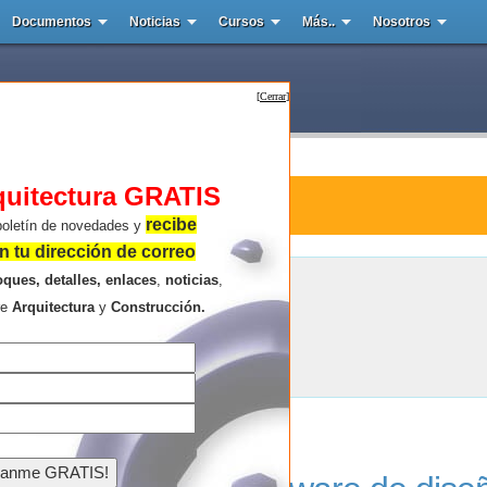
Documentos
Noticias
Cursos
Más..
Nosotros
[
Cerrar
]
quitectura GRATIS
tura : DraftSight.LibreCAD
recibe
boletín de novedades y
 tu dirección de correo
oques, detalles, enlaces
,
noticias
,
DraftSight.LibreCAD
re
Arquitectura
y
Construcción.
Resultados de la búsqueda .