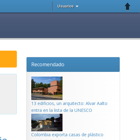
Usuarios
Recomendado
13 edificios, un arquitecto: Alvar Aalto
entra en la lista de la UNESCO
Colombia exporta casas de plástico