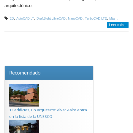
arquitectónico.
,
,
,
,
,
2D
AutoCAD LT
DraftSight.LibreCAD
NanoCAD
TurboCAD LTE
Más...
Leer más...
Recomendado
13 edificios, un arquitecto: Alvar Aalto entra
en la lista de la UNESCO