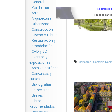
-
General
-
Por Temas
Nosotros re
-
Arte
y puedes cance
-
Arquitectura
-
Urbanismo
-
Construcción
-
Diseño y Dibujo
-
Restauración y
Remodelación
-
CAD y 3D
-
Eventos y
exposiciones
,
Morfearch
Complejo Resid
-
Archivo histórico
-
Concursos y
cursos
-
Bibliografias
-
Entrevistas
-
Breves
-
Libros
Recomendados
-
Proyectos