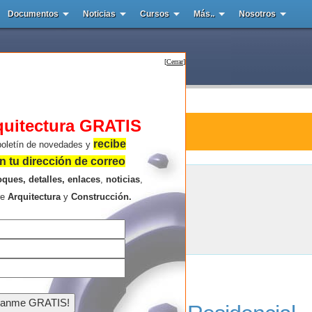
Documentos
Noticias
Cursos
Más..
Nosotros
[
Cerrar
]
quitectura GRATIS
tura : Complejo Residencial
recibe
boletín de novedades y
 tu dirección de correo
oques, detalles, enlaces
,
noticias
,
Complejo Residencial
re
Arquitectura
y
Construcción.
Resultados de la búsqueda .