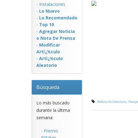
-
Instalaciones
-
Lo Nuevo
-
Lo Recomendado
-
Top 10
-
Agregar Noticia
o Nota De Prensa
-
Modificar
Artï¿½culo
-
Artï¿½culo
Aleatorio
Búsqueda
,
Lo más buscado
Abiboo Architecture
Hauge
durante la última
semana:
-
Premio
Pritzker