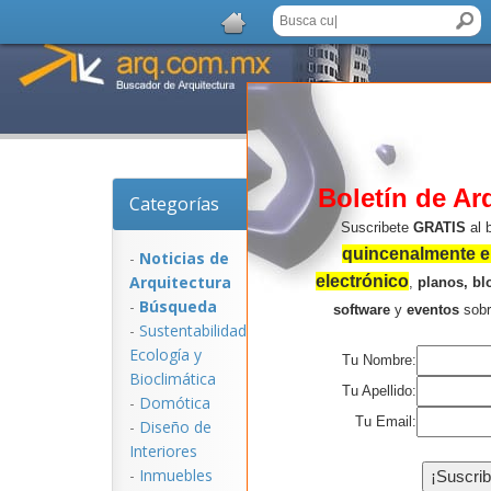
Boletín de Ar
Categorías
Noticias de Arquitec
Suscribete
GRATIS
al 
quincenalmente en
-
Noticias de
Arquitectura
electrónico
,
planos, bl
-
Búsqueda
software
y
eventos
sob
-
Sustentabilidad,
Ecologí­a y
Tu Nombre:
Bioclimática
Tu Apellido:
-
Domótica
Tu Email:
-
Diseño de
Interiores
NOTICIAS:
-
Inmuebles