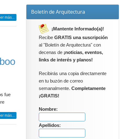
Boletín de Arquitectura
er más...
¡Mantente Informado(a)!
Recibe
GRATIS una suscripción
al "Boletín de Arquitectura" con
decenas de
¡noticias, eventos,
iboo
links de interés y planos!
Recibirás una copia directamente
en tu buzón de correo
semanalmente.
Completamente
os fue
¡GRATIS!
ure
Nombre:
er más...
Apellidos: