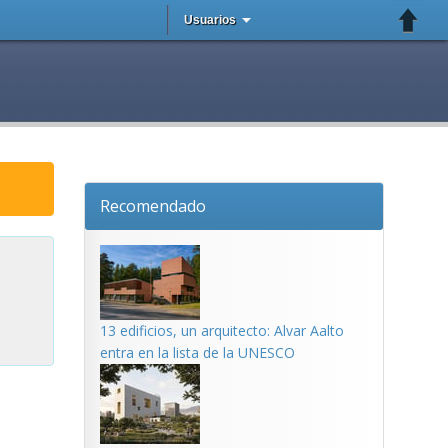
Usuarios
Recomendado
13 edificios, un arquitecto: Alvar Aalto
entra en la lista de la UNESCO