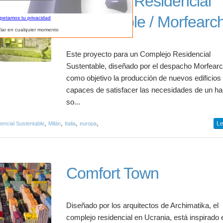
Complejo Residencial
Sustentable / Morfearc
spetamos tu privacidad
lar en cualquier momento
Este proyecto para un Complejo Residencial
Sustentable, diseñado por el despacho Morfearc
como objetivo la producción de nuevos edificios
capaces de satisfacer las necesidades de un ha
so...
,
,
,
,
Le
encial Sustentable
Milán
Italia
europa
Comfort Town
Diseñado por los arquitectos de Archimatika, el
complejo residencial en Ucrania, está inspirado 