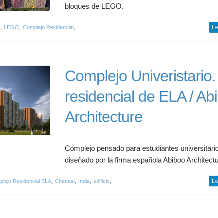
bloques de LEGO.
,
,
,
Le
LEGO
Complejo Residencial
Complejo Univeristario.
residencial de ELA / Ab
Architecture
Complejo pensado para estudiantes universitari
diseñado por la firma española Abiboo Architect
,
,
,
,
Le
lejo Residencial ELA
Chennai
India
edificio