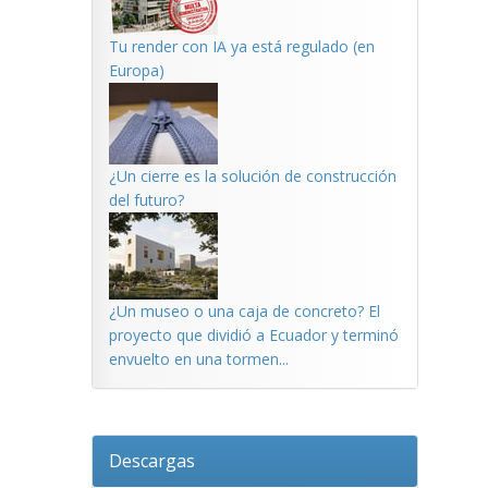
Tu render con IA ya está regulado (en
Europa)
¿Un cierre es la solución de construcción
del futuro?
¿Un museo o una caja de concreto? El
proyecto que dividió a Ecuador y terminó
envuelto en una tormen...
Descargas