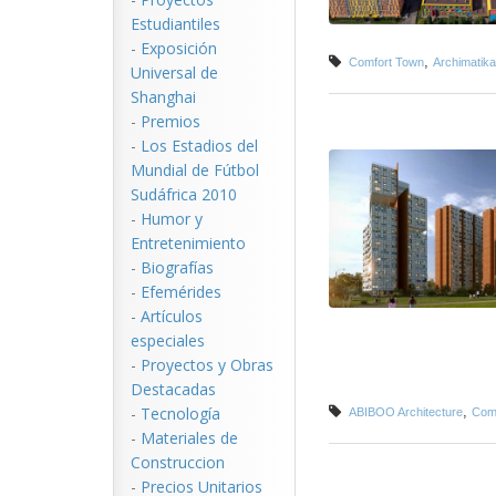
Estudiantiles
-
Exposición
,
Comfort Town
Archimatika
Universal de
Shanghai
-
Premios
-
Los Estadios del
Mundial de Fútbol
Sudáfrica 2010
-
Humor y
Entretenimiento
-
Biografías
-
Efemérides
-
Artículos
especiales
-
Proyectos y Obras
Destacadas
-
Tecnología
,
ABIBOO Architecture
Comp
-
Materiales de
Construccion
-
Precios Unitarios