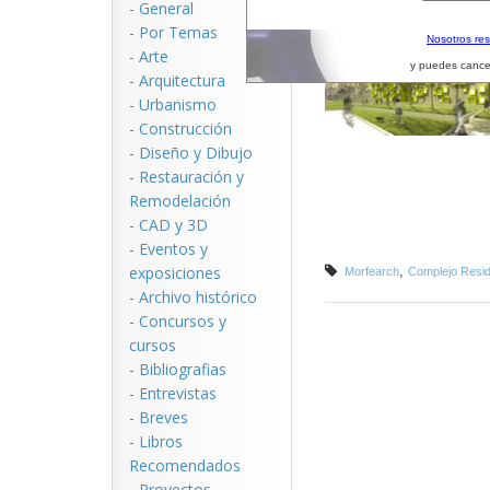
-
General
-
Por Temas
Nosotros re
-
Arte
y puedes cance
-
Arquitectura
-
Urbanismo
-
Construcción
-
Diseño y Dibujo
-
Restauración y
Remodelación
-
CAD y 3D
-
Eventos y
exposiciones
,
Morfearch
Complejo Resid
-
Archivo histórico
-
Concursos y
cursos
-
Bibliografias
-
Entrevistas
-
Breves
-
Libros
Recomendados
-
Proyectos