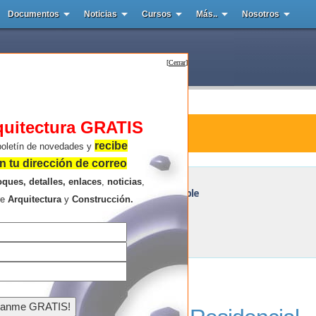
Documentos
Noticias
Cursos
Más..
Nosotros
[
Cerrar
]
quitectura GRATIS
tura : Complejo Residencial Sustentable
recibe
boletín de novedades y
 tu dirección de correo
oques, detalles, enlaces
,
noticias
,
Complejo Residencial Sustentable
re
Arquitectura
y
Construcción.
Resultados de la búsqueda .