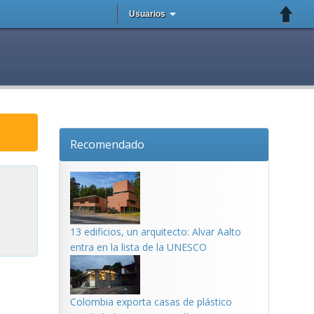
Usuarios
Recomendado
13 edificios, un arquitecto: Alvar Aalto
entra en la lista de la UNESCO
Colombia exporta casas de plástico