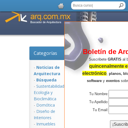
Boletín de Ar
Categorías
Noticias de Arquitec
Suscribete
GRATIS
al 
quincenalmente en
-
Noticias de
Arquitectura
electrónico
,
planos, bl
-
Búsqueda
software
y
eventos
sob
-
Sustentabilidad,
Ecologí­a y
Tu Nombre:
Bioclimática
Tu Apellido:
-
Domótica
Tu Email:
-
Diseño de
Interiores
NOTICIAS:
-
Inmuebles