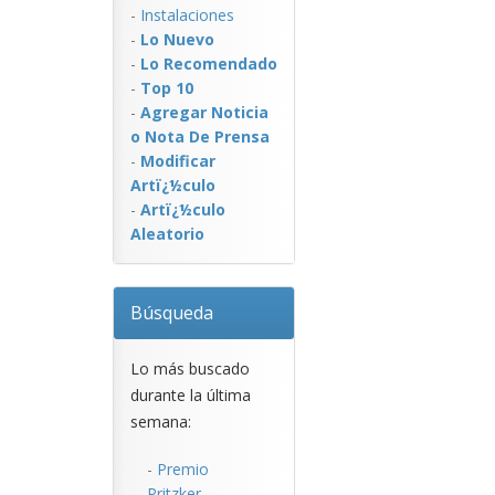
-
Instalaciones
-
Lo Nuevo
-
Lo Recomendado
-
Top 10
-
Agregar Noticia
o Nota De Prensa
-
Modificar
Artï¿½culo
-
Artï¿½culo
Aleatorio
Búsqueda
Lo más buscado
durante la última
semana:
-
Premio
Pritzker