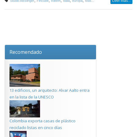
,
,
,
,
,
Leer más...
Studio Aisslinger
Fincube
Rittem
Italia
europa
Más...
Recomendado
13 edificios, un arquitecto: Alvar Aalto entra
en la lista de la UNESCO
Colombia exporta casas de plástico
reciclado listas en cinco días